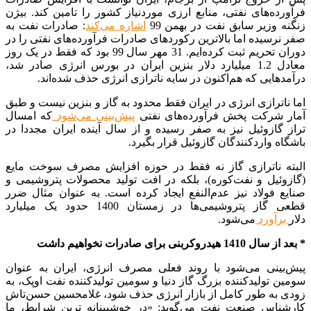
فرآورده‌های نفتی، منابع ارزی موردنیاز کشور را تامین کند. بیژن
زنگنه وزیر سابق نفت در بهمن 99
اشاره می‌کند
: صادرات نفت به
صفر نرسیده اما بالاترین رکوردهای صادرات فرآورده‌های نفتی را در
دوران تحریم‌ ثبت کرده‌ایم. 31 مهر سال 99 بود که فقط در یک روز
معادل 1.2 میلیارد دلار بنزین ایران در بورس انرژی صادر شد،
درآمدهایی که هم‌اکنون در سایه ناترازی انرژی حذف شده‌اند.
اما ناترازی انرژی در ایران فقط محدود به گاز و بنزین نیست و طبق
آمار شرکت پخش فرآورده‌های نفتی
پیش‌بینی می‌شود
که امسال
تراز گازوئیل نیز به صفر رسیده و از سال آینده ایران مجددا در
باشگاه واردکنندگان گازوئیل قرار بگیرد.
البته ناترازی گاز نه فقط در حوزه افزایش مصرف سوخت مایع
(گازوئیل و نفت‌کوره)، بلکه در افت تولید محصولات پتروشیمی و
صنایع فولاد نیز عدم‌النفع ایجاد کرده است. به عنوان مثال ضرر
قطعی گاز پتروشیمی‌ها در زمستان 1400 حدود یک میلیارد
دلار
برآورد
می‌شود.
* بعد از سال 1410 هیدروکربنی برای صادرات نخواهیم داشت
پیش‌بینی می‌شود با روند فعلی مصرف انرژی، ایران به عنوان
سومین تولیدکننده بزرگ گاز دنیا و سومین تولیدکننده نفت اوپک، به
زودی به طور کامل از بازار انرژی حذف شود، غلامحسین حسن‌تاش
کارشناس صنعت نفت می‌گوید: «در خوشبینانه ترین شرایط، ما‌