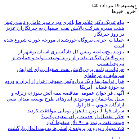
دوشنبه, 19 مرداد 1405
آخرین خبرها
پیام تبریک دکتر غلامرضا باقری دیزج مدیرعامل و نایب رئیس
هیئت مدیره شرکت پالایش نفت اصفهان به خبرنگاران عزیز
در روز خبرنگار
عملیات اجرایی نیروگاه خورشیدی مورچه خورت شروع شده
است
بازدید پنج‌ساعته رییس کل دادگستری استان بوشهر از
پتروپالایش کنگان؛ تقدیر از روند توسعه، تولید و حمایت از
نیروی انسانی
جزئیات برنامه‌ریزی پالایش نفت اصفهان برای افزایش
سرمایه دو مرحله‌ای
فرار تراستی‌ها و یک پارادوکس حقوقی: فرار از ایران و ورود
به حوزۀ قضایی آمریکا
آگهی فراخوان عمومی مناقصه بيمه آتش سوزي، زلزله و
سیل ساختمان و موجودي انبارهای طرح توسعه ميدان نفتي
آزادگان جنوبي – فاز اول
سران قوا با بنزین ۱۰ هزار تومانی موافقت کردند
حکم انفصال از خدمت برای سعید توکلی؟
قیمت نفت برنت به ۹۰ دلار سقوط کرد
۷.۵ میلیارد یورو در پرونده تراستی‌ها به بیت المال بازگشت