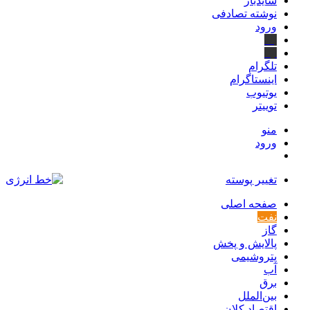
سایدبار
نوشته تصادفی
ورود
بله
ایتا
تلگرام
اینستاگرام
یوتیوب
توییتر
منو
ورود
تغییر پوسته
صفحه اصلی
نفت
گاز
پالایش و پخش
پتروشیمی
آب
برق
بین‌الملل
اقتصاد کلان