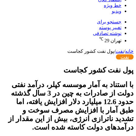
خط ویژه
ویدیو
جستجو برای
تغییر پوسته
نوشته تصادفی
℃
تهران
29
خانه
/
نفت
/
پول نفت کشور کجاست
نفت
پول نفت کشور کجاست
با استناد به آمار موسسه کپلر، درآمد نفتی
دولت از صادرات به چین در 3 سال گذشته
حدود 12.6 میلیارد دلار افزایش یافته، اما
طبق آمار با افزایش مصرف سوخت و
تشدید ناترازی انرژی، بیش از این مقدار از
درآمدهای دولت کاسته شده است.