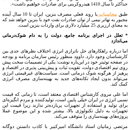
حداکثر تا سال 1410 هیدروکربنی برای صادرات ‌خواهیم داشت».
طبق
محاسبات
با روند فعلی مصرف بنزین، ایران تا 10 سال آینده
مجبور به تهاتر نیمی از توان صادرات نفت خود با بنزین خواهد شد که
به معنای ارزبری 25 میلیارد دلاری برای واردات بنزین است.
* تعلل در اجرای برنامه جامع، دولت را به دام شوک‌درمانی
می‌اندازد
اما درباره راهکارهای حل ناترازی انرژی اختلاف نظرهای جدی بین
کارشناسان وجود دارد. داوود منظور رئیس سازمان برنامه و بودجه
در صفحه توئیتر خود در این‌باره نوشت: یکی از ‎تصمیمات سخت پیش
روی تیم اقتصادی دولت، تقویت ثبات و پیش‌بینی پذیری در اقتصاد و
پرهیز از هرگونه شوک درمانی است. سیاست‌های غیرقیمتی انرژی
می‌تواند بدون ایجاد تکانه‌های جدید به بهینه‌سازی مصرف انرژی
کمک کند.
اما علی مروی کارشناس اقتصادی معتقد است، تا زمانی که قیمت
نسبی انرژی در ایران خیلی پایین است، تولیدکننده و مردم انگیزه‌ای
برای تولید و استفاده از تجهیزات پربازده‌تر ندارند زیرا قیمت این
تجهیزات به دلیل تکنولوژی بالا، بیشتر شده و این موضوع عملا
پروژه‌های بهینه‌سازی را متوقف می‌کند.
مرتضی زمانیان استاد دانشگاه امیرکبیر با کاذب دانستن دوگانه