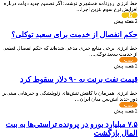
خط انرژی| روزنامه همشهری نوشت: اگر تصمیم جدید دولت درباره
افزایش نرخ سوم بنزین اجرا…
گاز
2 هفته پیش
حکم انفصال از خدمت برای سعید توکلی؟
خط انرژی| برخی منابع خبری مدعی شده‌اند که حکم انفصال قطعی
از خدمت ‌سعید توکلی⁩…
نفت
2 هفته پیش
قیمت نفت برنت به ۹۰ دلار سقوط کرد
خط انرژی| همزمان با کاهش تنش‌های ژئوپلیتیکی و خبرهایی مبنی‌بر
دور جدید آتش‌بس میان ایران…
نفت
2 هفته پیش
۷.۵ میلیارد یورو در پرونده تراستی‌ها به بیت
المال بازگشت