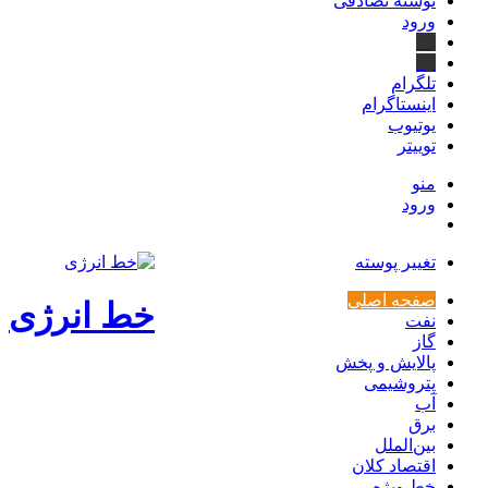
نوشته تصادفی
ورود
بله
ایتا
تلگرام
اینستاگرام
یوتیوب
توییتر
منو
ورود
تغییر پوسته
صفحه اصلی
خط انرژی
نفت
گاز
پالایش و پخش
پتروشیمی
آب
برق
بین‌الملل
اقتصاد کلان
خط ویژه