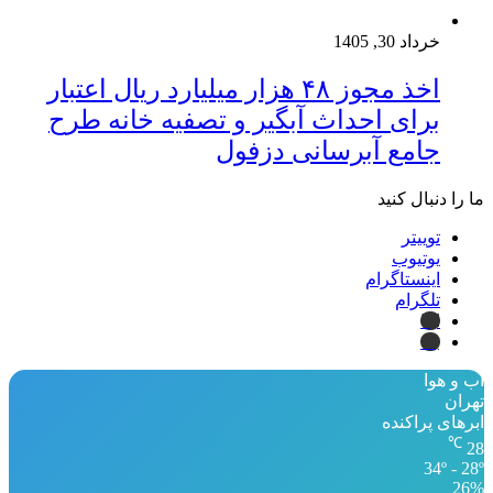
خرداد 30, 1405
اخذ مجوز ۴۸ هزار میلیارد ریال اعتبار
برای احداث آبگیر و تصفیه خانه طرح
جامع آبرسانی دزفول
ما را دنبال کنید
توییتر
یوتیوب
اینستاگرام
تلگرام
ایتا
بله
آب و هوا
تهران
ابرهای پراکنده
℃
28
34º - 28º
26%