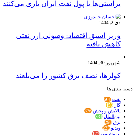
تراستی‌ها با پول نفت ایران بازی می‌کنند
دی 2, 1404
وزیر اسبق اقتصاد: وصولی ارز نفتی
کاهش یافته
شهریور 30, 1404
کولرها، نصف برق کشور را می‌بلعند
دسته بندی ها
نفت
661
گاز
453
پالایش و پخش
376
بین‌الملل
331
برق
290
ویدیو
223
پتروشیمی
172