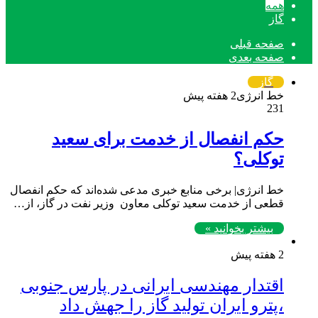
همه
گاز
صفحه قبلی
صفحه بعدی
گاز
خط انرژی
2 هفته پیش
231
حکم انفصال از خدمت برای سعید
توکلی؟
خط انرژی| برخی منابع خبری مدعی شده‌اند که حکم انفصال
قطعی از خدمت ‌سعید توکلی⁩ معاون ‌ وزیر نفت⁩ در گاز، از…
بیشتر بخوانید »
2 هفته پیش
اقتدار مهندسی ایرانی در پارس جنوبی
،پترو ایران تولید گاز را جهش داد