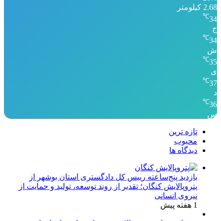
2.68 کیلومتر
℃
34
ج
℃
34
ش
℃
35
ی
℃
37
د
℃
36
س
تازه ترین
محبوب
دیدگاه ها
بازدید پنج‌ساعته رییس کل دادگستری استان بوشهر از
پتروپالایش کنگان؛ تقدیر از روند توسعه، تولید و حمایت از
نیروی انسانی
1 هفته پیش