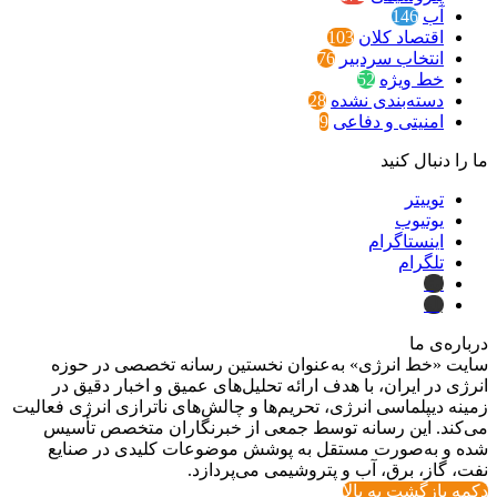
آب
146
اقتصاد کلان
103
انتخاب سردبیر
76
خط ویژه
52
دسته‌بندی نشده
28
امنیتی و دفاعی
9
ما را دنبال کنید
توییتر
یوتیوب
اینستاگرام
تلگرام
ایتا
بله
درباره‌ی ما
سایت «خط انرژی» به‌عنوان نخستین رسانه تخصصی در حوزه
انرژی در ایران، با هدف ارائه تحلیل‌های عمیق و اخبار دقیق در
زمینه دیپلماسی انرژی، تحریم‌ها و چالش‌های ناترازی انرژی فعالیت
می‌کند. این رسانه توسط جمعی از خبرنگاران متخصص تأسیس
شده و به‌صورت مستقل به پوشش موضوعات کلیدی در صنایع
نفت، گاز، برق، آب و پتروشیمی می‌پردازد.
دکمه بازگشت به بالا