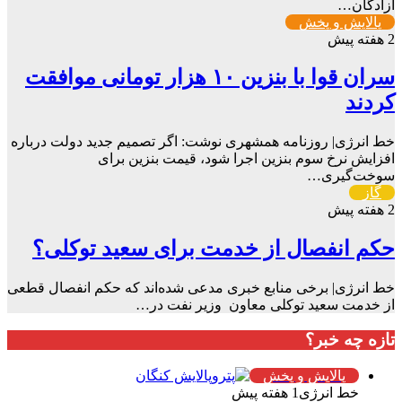
آزادگان…
پالایش و پخش
2 هفته پیش
سران قوا با بنزین ۱۰ هزار تومانی موافقت
کردند
خط انرژی| روزنامه همشهری نوشت: اگر تصمیم جدید دولت درباره
افزایش نرخ سوم بنزین اجرا شود، قیمت بنزین برای
سوخت‌گیری…
گاز
2 هفته پیش
حکم انفصال از خدمت برای سعید توکلی؟
خط انرژی| برخی منابع خبری مدعی شده‌اند که حکم انفصال قطعی
از خدمت ‌سعید توکلی⁩ معاون ‌ وزیر نفت⁩ در…
تازه چه خبر؟
پالایش و پخش
خط انرژی
1 هفته پیش