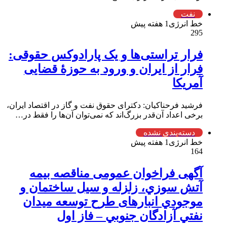
نفت
خط انرژی
1 هفته پیش
295
فرار تراستی‌ها و یک پارادوکس حقوقی:
فرار از ایران و ورود به حوزۀ قضایی
آمریکا
فرشید فرحناکیان: دکترای حقوق نفت و گاز در اقتصاد ایران،
برخی اعداد آن‌قدر بزرگ‌اند که نمی‌توان آن‌ها را فقط در…
دسته‌بندی نشده
خط انرژی
1 هفته پیش
164
آگهی فراخوان عمومی مناقصه بيمه
آتش سوزي، زلزله و سیل ساختمان و
موجودي انبارهای طرح توسعه ميدان
نفتي آزادگان جنوبي – فاز اول