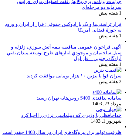
جزئیات برنامه‌ریزی پالایش نفت اصفهان برای افزایش
سرمایه دو مرحله‌ای
1 هفته پیش
فرار تراستی‌ها و یک پارادوکس حقوقی: فرار از ایران و ورود
به حوزۀ قضایی آمریکا
1 هفته پیش
آگهی فراخوان عمومی مناقصه بيمه آتش سوزي، زلزله و
سیل ساختمان و موجودي انبارهای طرح توسعه ميدان نفتي
آزادگان جنوبي – فاز اول
1 هفته پیش
سران قوا با بنزین ۱۰ هزار تومانی موافقت کردند
2 هفته پیش
سامانه پدافندی S400 روس‌هابه تهران رسید
مرداد 23, 1403
خداحافظی با وزیری که دیپلماسی انرژی را احیا کرد
شهریور 1, 1403
ظرفیت تولید برق نیروگاه‌های ایران در سال 1403 چقدر است