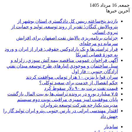
جمعه, 16 مرداد 1405
آخرین خبرها
بازدید پنج‌ساعته رییس کل دادگستری استان بوشهر از
پتروپالایش کنگان؛ تقدیر از روند توسعه، تولید و حمایت از
نیروی انسانی
جزئیات برنامه‌ریزی پالایش نفت اصفهان برای افزایش
سرمایه دو مرحله‌ای
فرار تراستی‌ها و یک پارادوکس حقوقی: فرار از ایران و ورود
به حوزۀ قضایی آمریکا
آگهی فراخوان عمومی مناقصه بيمه آتش سوزي، زلزله و
سیل ساختمان و موجودي انبارهای طرح توسعه ميدان نفتي
آزادگان جنوبي – فاز اول
سران قوا با بنزین ۱۰ هزار تومانی موافقت کردند
حکم انفصال از خدمت برای سعید توکلی؟
قیمت نفت برنت به ۹۰ دلار سقوط کرد
۷.۵ میلیارد یورو در پرونده تراستی‌ها به بیت المال بازگشت
پایان موفقیت آمیز ممیزی مراقبتی نوبت دوم سیستم
مدیریت یکپارچه شرکت توسعه پتروایران
اقتدار مهندسی ایرانی در پارس جنوبی ،پترو ایران تولید گاز را
جهش داد
سایدبار