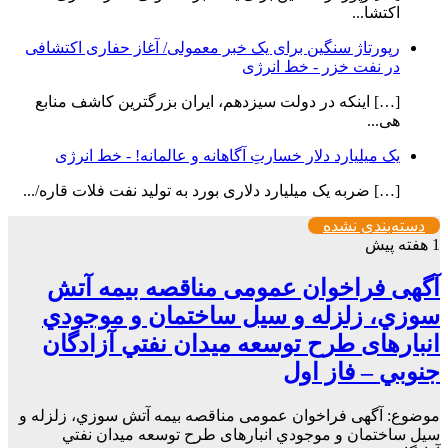
اکتشا...
رپورتاژ سنگین برای یک خبر معمولی/ آغاز حفاری اکتشافی
در نفت خزر - خط انرژی
[…] اینکه در دولت سیزدهم، ایران بزرگترین کاشف منابع
هی...
یک میلیارد دلار خسارتِ آگاهانه و عالمانه! - خط انرژی
[…] ضربه یک میلیارد دلاری بورد به تولید نفت فلات قاره/...
دسته‌بندی نشده
1 هفته پیش
آگهی فراخوان عمومی مناقصه بيمه آتش
سوزي، زلزله و سیل ساختمان و موجودي
انبارهای طرح توسعه ميدان نفتي آزادگان
جنوبي – فاز اول
موضوع: آگهی فراخوان عمومی مناقصه بيمه آتش سوزي، زلزله و
سیل ساختمان و موجودي انبارهای طرح توسعه ميدان نفتي