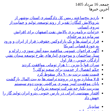
جمعه, 16 مرداد 1405
آخرین خبرها
بازدید پنج‌ساعته رییس کل دادگستری استان بوشهر از
پتروپالایش کنگان؛ تقدیر از روند توسعه، تولید و حمایت از
نیروی انسانی
جزئیات برنامه‌ریزی پالایش نفت اصفهان برای افزایش
سرمایه دو مرحله‌ای
فرار تراستی‌ها و یک پارادوکس حقوقی: فرار از ایران و ورود
به حوزۀ قضایی آمریکا
آگهی فراخوان عمومی مناقصه بيمه آتش سوزي، زلزله و
سیل ساختمان و موجودي انبارهای طرح توسعه ميدان نفتي
آزادگان جنوبي – فاز اول
سران قوا با بنزین ۱۰ هزار تومانی موافقت کردند
حکم انفصال از خدمت برای سعید توکلی؟
قیمت نفت برنت به ۹۰ دلار سقوط کرد
۷.۵ میلیارد یورو در پرونده تراستی‌ها به بیت المال بازگشت
پایان موفقیت آمیز ممیزی مراقبتی نوبت دوم سیستم
مدیریت یکپارچه شرکت توسعه پتروایران
اقتدار مهندسی ایرانی در پارس جنوبی ،پترو ایران تولید گاز را
جهش داد
سایدبار