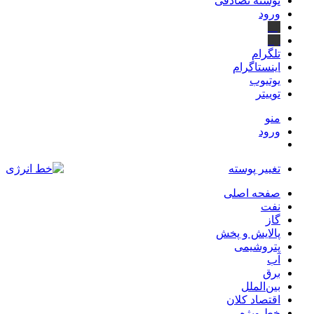
نوشته تصادفی
ورود
بله
ایتا
تلگرام
اینستاگرام
یوتیوب
توییتر
منو
ورود
تغییر پوسته
صفحه اصلی
نفت
گاز
پالایش و پخش
پتروشیمی
آب
برق
بین‌الملل
اقتصاد کلان
خط ویژه