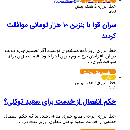
پالایش و پخش
خط انرژی
2 هفته پیش
263
سران قوا با بنزین ۱۰ هزار تومانی موافقت
کردند
خط انرژی| روزنامه همشهری نوشت: اگر تصمیم جدید دولت
درباره افزایش نرخ سوم بنزین اجرا شود، قیمت بنزین برای
سوخت‌گیری…
بیشتر بخوانید »
گاز
خط انرژی
2 هفته پیش
231
حکم انفصال از خدمت برای سعید توکلی؟
خط انرژی| برخی منابع خبری مدعی شده‌اند که حکم انفصال
قطعی از خدمت ‌سعید توکلی⁩ معاون ‌ وزیر نفت⁩ در…