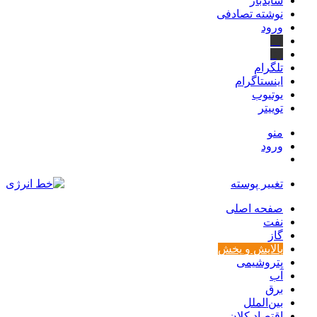
سایدبار
نوشته تصادفی
ورود
بله
ایتا
تلگرام
اینستاگرام
یوتیوب
توییتر
منو
ورود
تغییر پوسته
صفحه اصلی
نفت
گاز
پالایش و پخش
پتروشیمی
آب
برق
بین‌الملل
اقتصاد کلان