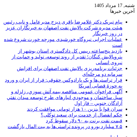
شنبه, 17 مرداد 1405
آخرین خبرها
پیام تبریک دکتر غلامرضا باقری دیزج مدیرعامل و نایب رئیس
هیئت مدیره شرکت پالایش نفت اصفهان به خبرنگاران عزیز
در روز خبرنگار
عملیات اجرایی نیروگاه خورشیدی مورچه خورت شروع شده
است
بازدید پنج‌ساعته رییس کل دادگستری استان بوشهر از
پتروپالایش کنگان؛ تقدیر از روند توسعه، تولید و حمایت از
نیروی انسانی
جزئیات برنامه‌ریزی پالایش نفت اصفهان برای افزایش
سرمایه دو مرحله‌ای
فرار تراستی‌ها و یک پارادوکس حقوقی: فرار از ایران و ورود
به حوزۀ قضایی آمریکا
آگهی فراخوان عمومی مناقصه بيمه آتش سوزي، زلزله و
سیل ساختمان و موجودي انبارهای طرح توسعه ميدان نفتي
آزادگان جنوبي – فاز اول
سران قوا با بنزین ۱۰ هزار تومانی موافقت کردند
حکم انفصال از خدمت برای سعید توکلی؟
قیمت نفت برنت به ۹۰ دلار سقوط کرد
۷.۵ میلیارد یورو در پرونده تراستی‌ها به بیت المال بازگشت