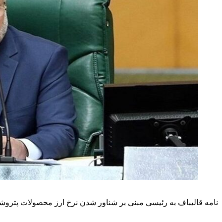
نامه قالیباف به رئیسی مبنی بر شناور شدن نرخ ارز محصولات پتروشی