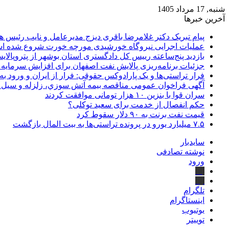
شنبه, 17 مرداد 1405
آخرین خبرها
پیام تبریک دکتر غلامرضا باقری دیزج مدیرعامل و نایب رئیس 
عملیات اجرایی نیروگاه خورشیدی مورچه خورت شروع شده 
بازدید پنج‌ساعته رییس کل دادگستری استان بوشهر از پتروپالایش
جزئیات برنامه‌ریزی پالایش نفت اصفهان برای افزایش سرمایه 
فرار تراستی‌ها و یک پارادوکس حقوقی: فرار از ایران و ورود به
آگهی فراخوان عمومی مناقصه بيمه آتش سوزي، زلزله و سیل سا
سران قوا با بنزین ۱۰ هزار تومانی موافقت کردند
حکم انفصال از خدمت برای سعید توکلی؟
قیمت نفت برنت به ۹۰ دلار سقوط کرد
۷.۵ میلیارد یورو در پرونده تراستی‌ها به بیت المال بازگشت
سایدبار
نوشته تصادفی
ورود
بله
ایتا
تلگرام
اینستاگرام
یوتیوب
توییتر