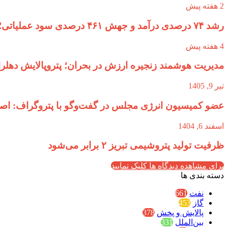
2 هفته پیش
رشد ۷۴ درصدی درآمد و جهش ۴۶۱ درصدی سود عملیاتی؛ سال طلایی پترول رقم خورد
4 هفته پیش
مدیریت هوشمند زنجیره ارزش در بحران؛ پتروپالایش دهلر
تیر 9, 1405
عضو کمیسیون انرژی مجلس در گفت‌وگو با پتروگراف: اصرار
اسفند 6, 1404
ظرفیت تولید پتروشیمی تبریز ۲ برابر می‌شود
برای مشاهده دیدگاه ها کلیک نمایید
دسته بندی ها
نفت
661
گاز
453
پالایش و پخش
378
بین‌الملل
331