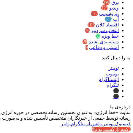
برق
290
ویدیو
223
پتروشیمی
172
آب
146
اقتصاد کلان
103
انتخاب سردبیر
76
خط ویژه
52
دسته‌بندی نشده
28
امنیتی و دفاعی
9
ما را دنبال کنید
توییتر
یوتیوب
اینستاگرام
تلگرام
ایتا
بله
درباره‌ی ما
سایت «خط انرژی» به‌عنوان نخستین رسانه تخصصی در حوزه انرژی در ایر
رسانه توسط جمعی از خبرنگاران متخصص تأسیس شده و به‌صورت مست
فیسبوک
توییتر
واتس آپ
تلگرام
وایبر
دکمه بازگشت به بالا