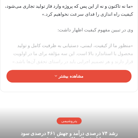
«ما نه تاکنون و نه از این پس که پروژه وارد فاز تولید تجاری می‌شود،
کیفیت راه اندازی را فدای سرعت نخواهیم کرد.»
وی در تبیین مفهوم کیفیت اظهار داشت:
«منظور ما از کیفیت، ایمنی، دستیابی به ظرفیت کامل و تولید
محصول با استاندارد بالا است. این سه مؤلفه برای ما در اولویت
قرار دارند و هر تصمیم اجرایی باید در راستای تحقق آن‌ها باشد.»
مشاهده بیشتر
مدیرعامل پتروشیمی کارون با اشاره به پیچیدگی‌های فنی پروژه
هایکو افزود:
«فناوری این پروژه پیشرفته است و با وجود آغاز عملیات در دوران
تحریم ، به لطف خدا تجهیزات باکیفیتی تأمین و نصب شد. اکنون باید
با صبر و دقت مراحل نهایی را طی کنیم تا به‌زودی شاهد تولید
پتروشیمی
محصول باشیم.»
رشد ۷۴ درصدی درآمد و جهش ۴۶۱ درصدی سود