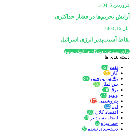
فروردین 5, 1404
آرایش تحریم‌ها در فشار حداکثری
آبان 16, 1403
نقاط آسیب‌پذیر انرژی اسرائیل
برای مشاهده دیدگاه ها کلیک نمایید
دسته بندی ها
نفت
661
گاز
453
پالایش و پخش
376
بین‌الملل
331
برق
290
ویدیو
223
پتروشیمی
172
آب
146
اقتصاد کلان
103
انتخاب سردبیر
76
خط ویژه
52
دسته‌بندی نشده
28