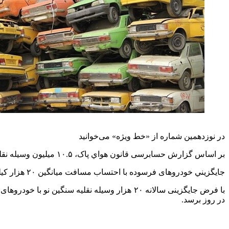
در نوزدهمین شماره از «خط ویژه» می­‌خوانید
بر اساس گزارش حسابرسی قانون هواي پاک، ۱۰.۵ میلیون وسيله نقليه در مرز فرسودگی در كشور وجود دارد که ۸.۷ میلیون آن موتورسیکلت است.
جايگزيني خودروهای فرسوده با احتساب مسافت میانگین ۲۰ هزار كيلومتر طی شده برای هر خودرو موجب كاهش مصرف سوخت ۱۰۰۰ ليتری بنزين در هر سال خواهد شد.
در روز برسد.