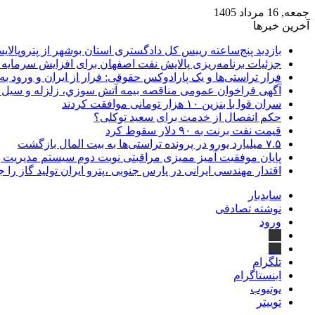
جمعه, 16 مرداد 1405
آخرین خبرها
بازدید پنج‌ساعته رییس کل دادگستری استان بوشهر از پتروپالایش
جزئیات برنامه‌ریزی پالایش نفت اصفهان برای افزایش سرمایه 
فرار تراستی‌ها و یک پارادوکس حقوقی: فرار از ایران و ورود به
آگهی فراخوان عمومی مناقصه بيمه آتش سوزي، زلزله و سیل سا
سران قوا با بنزین ۱۰ هزار تومانی موافقت کردند
حکم انفصال از خدمت برای سعید توکلی؟
قیمت نفت برنت به ۹۰ دلار سقوط کرد
۷.۵ میلیارد یورو در پرونده تراستی‌ها به بیت المال بازگشت
پایان موفقیت آمیز ممیزی مراقبتی نوبت دوم سیستم مدیریت 
اقتدار مهندسی ایرانی در پارس جنوبی ،پترو ایران تولید گاز را 
سایدبار
نوشته تصادفی
ورود
بله
ایتا
تلگرام
اینستاگرام
یوتیوب
توییتر