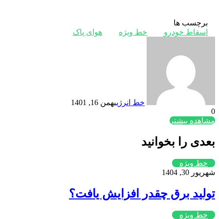
برچسب ها
اسقاط خودرو
خط ویژه
هوای پاک
خط انرژی
بهمن 16, 1401
0
مشاهده بیشتر
بعدی را بخوانید
خط ویژه
شهریور 30, 1404
تولید برق چقدر افزایش یافت؟
خط ویژه