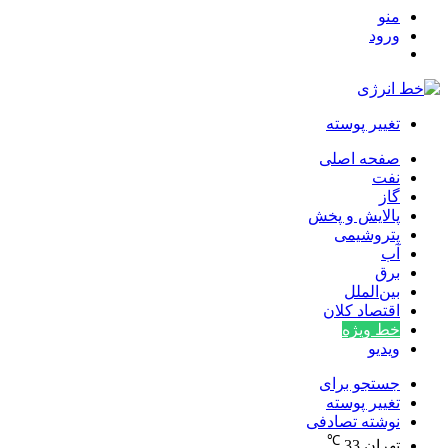
منو
ورود
تغییر پوسته
صفحه اصلی
نفت
گاز
پالایش و پخش
پتروشیمی
آب
برق
بین‌الملل
اقتصاد کلان
خط ویژه
ویدیو
جستجو برای
تغییر پوسته
نوشته تصادفی
℃
تهران
33