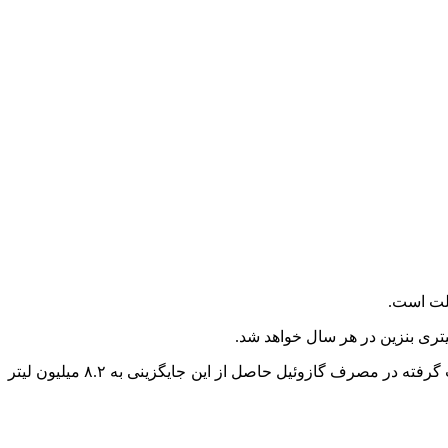
با فرض جایگزینی سالانه ۲۰ هزار وسیله نقلیه سنگین نو با خودروهای فرسوده موجود، پیش­بینی می­شود که در سال ۱۴۱۰ صرفه­جویی صورت گرفته در مصرف گازوئیل حاصل از این جایگزینی به ۸.۲ میلیون لیتر