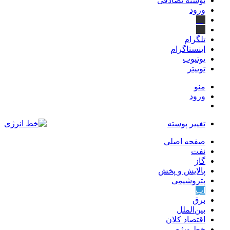
نوشته تصادفی
ورود
بله
ایتا
تلگرام
اینستاگرام
یوتیوب
توییتر
منو
ورود
تغییر پوسته
صفحه اصلی
نفت
گاز
پالایش و پخش
پتروشیمی
آب
برق
بین‌الملل
اقتصاد کلان
خط ویژه