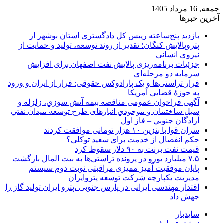
جمعه, 16 مرداد 1405
آخرین خبرها
بازدید پنج‌ساعته رییس کل دادگستری استان بوشهر از
پتروپالایش کنگان؛ تقدیر از روند توسعه، تولید و حمایت از
نیروی انسانی
جزئیات برنامه‌ریزی پالایش نفت اصفهان برای افزایش
سرمایه دو مرحله‌ای
فرار تراستی‌ها و یک پارادوکس حقوقی: فرار از ایران و ورود
به حوزۀ قضایی آمریکا
آگهی فراخوان عمومی مناقصه بيمه آتش سوزي، زلزله و
سیل ساختمان و موجودي انبارهای طرح توسعه ميدان نفتي
آزادگان جنوبي – فاز اول
سران قوا با بنزین ۱۰ هزار تومانی موافقت کردند
حکم انفصال از خدمت برای سعید توکلی؟
قیمت نفت برنت به ۹۰ دلار سقوط کرد
۷.۵ میلیارد یورو در پرونده تراستی‌ها به بیت المال بازگشت
پایان موفقیت آمیز ممیزی مراقبتی نوبت دوم سیستم
مدیریت یکپارچه شرکت توسعه پتروایران
اقتدار مهندسی ایرانی در پارس جنوبی ،پترو ایران تولید گاز را
جهش داد
سایدبار