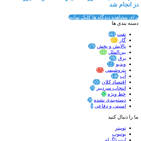
دز انجام شد
برای مشاهده دیدگاه ها کلیک نمایید
دسته بندی ها
نفت
661
گاز
453
پالایش و پخش
376
بین‌الملل
331
برق
290
ویدیو
223
پتروشیمی
172
آب
146
اقتصاد کلان
103
انتخاب سردبیر
76
خط ویژه
52
دسته‌بندی نشده
28
امنیتی و دفاعی
9
ما را دنبال کنید
توییتر
یوتیوب
اینستاگرام