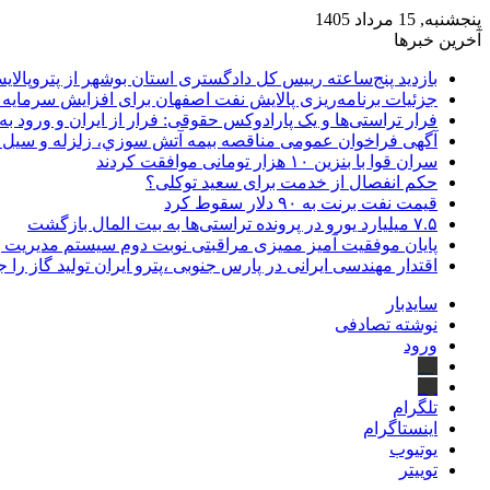
پنجشنبه, 15 مرداد 1405
آخرین خبرها
بازدید پنج‌ساعته رییس کل دادگستری استان بوشهر از پتروپالایش
جزئیات برنامه‌ریزی پالایش نفت اصفهان برای افزایش سرمایه 
فرار تراستی‌ها و یک پارادوکس حقوقی: فرار از ایران و ورود به
آگهی فراخوان عمومی مناقصه بيمه آتش سوزي، زلزله و سیل سا
سران قوا با بنزین ۱۰ هزار تومانی موافقت کردند
حکم انفصال از خدمت برای سعید توکلی؟
قیمت نفت برنت به ۹۰ دلار سقوط کرد
۷.۵ میلیارد یورو در پرونده تراستی‌ها به بیت المال بازگشت
پایان موفقیت آمیز ممیزی مراقبتی نوبت دوم سیستم مدیریت 
اقتدار مهندسی ایرانی در پارس جنوبی ،پترو ایران تولید گاز را 
سایدبار
نوشته تصادفی
ورود
بله
ایتا
تلگرام
اینستاگرام
یوتیوب
توییتر