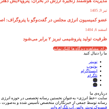
مدیریت هوشمند زنجیره ارزش در بحران؛ پتروپالایش دهلر
تیر 9, 1405
عضو کمیسیون انرژی مجلس در گفت‌وگو با پتروگراف: اصرار
اسفند 6, 1404
ظرفیت تولید پتروشیمی تبریز ۲ برابر می‌شود
برای مشاهده دیدگاه ها کلیک نمایید
ما را دنبال کنید
توییتر
یوتیوب
اینستاگرام
تلگرام
ایتا
بله
درباره‌ی ما
سایت «خط انرژی» به‌عنوان نخستین رسانه تخصصی در حوزه انرژی در ایر
رسانه توسط جمعی از خبرنگاران متخصص تأسیس شده و به‌صورت مست
فیسبوک
توییتر
واتس آپ
تلگرام
وایبر