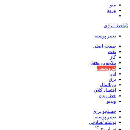
منو
ورود
تغییر پوسته
صفحه اصلی
نفت
گاز
پالایش و پخش
پتروشیمی
آب
برق
بین‌الملل
اقتصاد کلان
خط ویژه
ویدیو
جستجو برای
تغییر پوسته
نوشته تصادفی
℃
تهران
35