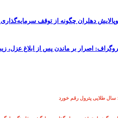
پالایش دهلران چگونه از توقف سرمایه‌گذاری
وگراف: اصرار بر ماندن پس از ابلاغ عزل، زی