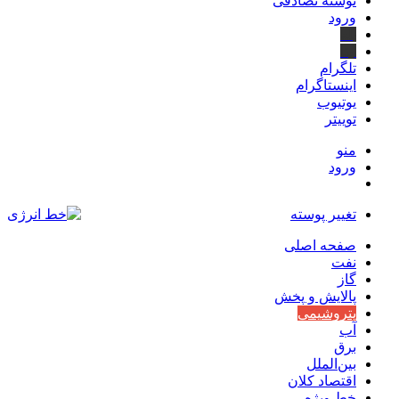
نوشته تصادفی
ورود
بله
ایتا
تلگرام
اینستاگرام
یوتیوب
توییتر
منو
ورود
تغییر پوسته
صفحه اصلی
نفت
گاز
پالایش و پخش
پتروشیمی
آب
برق
بین‌الملل
اقتصاد کلان
خط ویژه