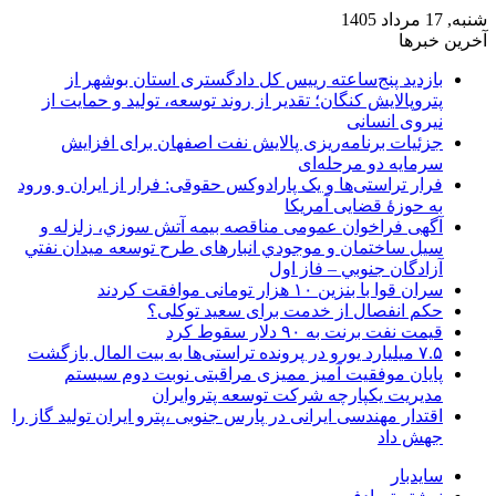
شنبه, 17 مرداد 1405
آخرین خبرها
بازدید پنج‌ساعته رییس کل دادگستری استان بوشهر از
پتروپالایش کنگان؛ تقدیر از روند توسعه، تولید و حمایت از
نیروی انسانی
جزئیات برنامه‌ریزی پالایش نفت اصفهان برای افزایش
سرمایه دو مرحله‌ای
فرار تراستی‌ها و یک پارادوکس حقوقی: فرار از ایران و ورود
به حوزۀ قضایی آمریکا
آگهی فراخوان عمومی مناقصه بيمه آتش سوزي، زلزله و
سیل ساختمان و موجودي انبارهای طرح توسعه ميدان نفتي
آزادگان جنوبي – فاز اول
سران قوا با بنزین ۱۰ هزار تومانی موافقت کردند
حکم انفصال از خدمت برای سعید توکلی؟
قیمت نفت برنت به ۹۰ دلار سقوط کرد
۷.۵ میلیارد یورو در پرونده تراستی‌ها به بیت المال بازگشت
پایان موفقیت آمیز ممیزی مراقبتی نوبت دوم سیستم
مدیریت یکپارچه شرکت توسعه پتروایران
اقتدار مهندسی ایرانی در پارس جنوبی ،پترو ایران تولید گاز را
جهش داد
سایدبار