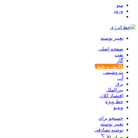
منو
ورود
تغییر پوسته
صفحه اصلی
نفت
گاز
پالایش و پخش
پتروشیمی
آب
برق
بین‌الملل
اقتصاد کلان
خط ویژه
ویدیو
جستجو برای
تغییر پوسته
نوشته تصادفی
℃
تهران
30