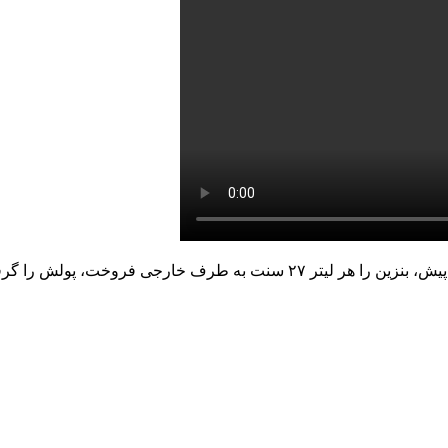
جواد نوفرستی، کارشناس انرژی گفت: دولت روحانی حدود سه سال پیش، بنزین را ه