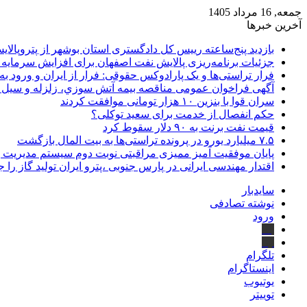
جمعه, 16 مرداد 1405
آخرین خبرها
بازدید پنج‌ساعته رییس کل دادگستری استان بوشهر از پتروپالایش
جزئیات برنامه‌ریزی پالایش نفت اصفهان برای افزایش سرمایه 
فرار تراستی‌ها و یک پارادوکس حقوقی: فرار از ایران و ورود به
آگهی فراخوان عمومی مناقصه بيمه آتش سوزي، زلزله و سیل سا
سران قوا با بنزین ۱۰ هزار تومانی موافقت کردند
حکم انفصال از خدمت برای سعید توکلی؟
قیمت نفت برنت به ۹۰ دلار سقوط کرد
۷.۵ میلیارد یورو در پرونده تراستی‌ها به بیت المال بازگشت
پایان موفقیت آمیز ممیزی مراقبتی نوبت دوم سیستم مدیریت 
اقتدار مهندسی ایرانی در پارس جنوبی ،پترو ایران تولید گاز را 
سایدبار
نوشته تصادفی
ورود
بله
ایتا
تلگرام
اینستاگرام
یوتیوب
توییتر