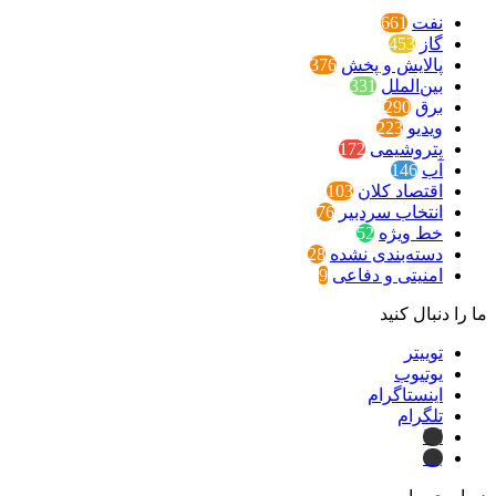
نفت
661
گاز
453
پالایش و پخش
376
بین‌الملل
331
برق
290
ویدیو
223
پتروشیمی
172
آب
146
اقتصاد کلان
103
انتخاب سردبیر
76
خط ویژه
52
دسته‌بندی نشده
28
امنیتی و دفاعی
9
ما را دنبال کنید
توییتر
یوتیوب
اینستاگرام
تلگرام
ایتا
بله