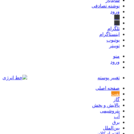
سایدبار
نوشته تصادفی
ورود
بله
ایتا
تلگرام
اینستاگرام
یوتیوب
توییتر
منو
ورود
تغییر پوسته
صفحه اصلی
نفت
گاز
پالایش و پخش
پتروشیمی
آب
برق
بین‌الملل
اقتصاد کلان