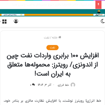
عملیات اجرایی نیروگاه خورشیدی مورچه خورت شروع شده است
تغییر
ورود
م
پوسته
خانه
/
نفت
نفت
افزایش ۱۰۰ برابری واردات نفت چین
از اندونزی/ رویترز: محموله‌ها متعلق
به ایران است!
خط انرژی
آذر 3, 1404
0
خط انرژی| رویترز نوشت، با افزایش نظارت مالزی بر بنادر خود،