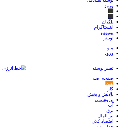
نوشته تصادفی
ورود
بله
ایتا
تلگرام
اینستاگرام
یوتیوب
توییتر
منو
ورود
تغییر پوسته
صفحه اصلی
نفت
گاز
پالایش و پخش
پتروشیمی
آب
برق
بین‌الملل
اقتصاد کلان
خط ویژه