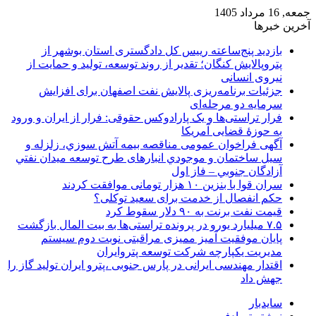
جمعه, 16 مرداد 1405
آخرین خبرها
بازدید پنج‌ساعته رییس کل دادگستری استان بوشهر از
پتروپالایش کنگان؛ تقدیر از روند توسعه، تولید و حمایت از
نیروی انسانی
جزئیات برنامه‌ریزی پالایش نفت اصفهان برای افزایش
سرمایه دو مرحله‌ای
فرار تراستی‌ها و یک پارادوکس حقوقی: فرار از ایران و ورود
به حوزۀ قضایی آمریکا
آگهی فراخوان عمومی مناقصه بيمه آتش سوزي، زلزله و
سیل ساختمان و موجودي انبارهای طرح توسعه ميدان نفتي
آزادگان جنوبي – فاز اول
سران قوا با بنزین ۱۰ هزار تومانی موافقت کردند
حکم انفصال از خدمت برای سعید توکلی؟
قیمت نفت برنت به ۹۰ دلار سقوط کرد
۷.۵ میلیارد یورو در پرونده تراستی‌ها به بیت المال بازگشت
پایان موفقیت آمیز ممیزی مراقبتی نوبت دوم سیستم
مدیریت یکپارچه شرکت توسعه پتروایران
اقتدار مهندسی ایرانی در پارس جنوبی ،پترو ایران تولید گاز را
جهش داد
سایدبار