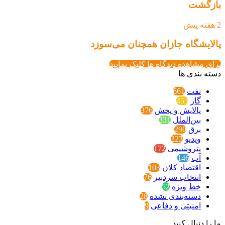
بازگشت
2 هفته پیش
پالایشگاه جازان همچنان می‌سوزد
برای مشاهده دیدگاه ها کلیک نمایید
دسته بندی ها
نفت
661
گاز
453
پالایش و پخش
376
بین‌الملل
331
برق
290
ویدیو
223
پتروشیمی
172
آب
146
اقتصاد کلان
103
انتخاب سردبیر
76
خط ویژه
52
دسته‌بندی نشده
28
امنیتی و دفاعی
9
ما را دنبال کنید