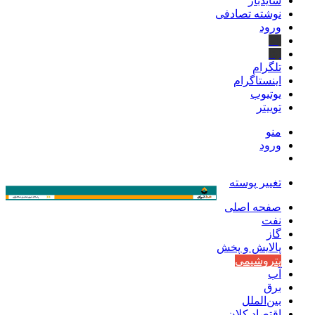
سایدبار
نوشته تصادفی
ورود
بله
ایتا
تلگرام
اینستاگرام
یوتیوب
توییتر
منو
ورود
تغییر پوسته
صفحه اصلی
نفت
گاز
پالایش و پخش
پتروشیمی
آب
برق
بین‌الملل
اقتصاد کلان