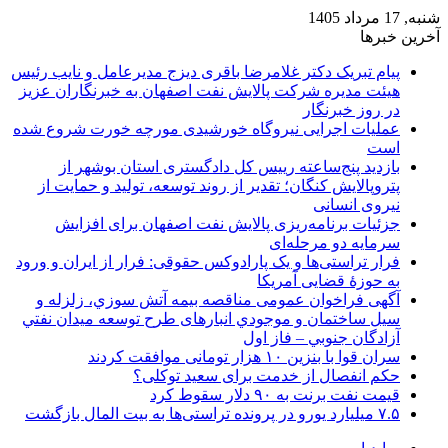
شنبه, 17 مرداد 1405
آخرین خبرها
پیام تبریک دکتر غلامرضا باقری دیزج مدیرعامل و نایب رئیس
هیئت مدیره شرکت پالایش نفت اصفهان به خبرنگاران عزیز
در روز خبرنگار
عملیات اجرایی نیروگاه خورشیدی مورچه خورت شروع شده
است
بازدید پنج‌ساعته رییس کل دادگستری استان بوشهر از
پتروپالایش کنگان؛ تقدیر از روند توسعه، تولید و حمایت از
نیروی انسانی
جزئیات برنامه‌ریزی پالایش نفت اصفهان برای افزایش
سرمایه دو مرحله‌ای
فرار تراستی‌ها و یک پارادوکس حقوقی: فرار از ایران و ورود
به حوزۀ قضایی آمریکا
آگهی فراخوان عمومی مناقصه بيمه آتش سوزي، زلزله و
سیل ساختمان و موجودي انبارهای طرح توسعه ميدان نفتي
آزادگان جنوبي – فاز اول
سران قوا با بنزین ۱۰ هزار تومانی موافقت کردند
حکم انفصال از خدمت برای سعید توکلی؟
قیمت نفت برنت به ۹۰ دلار سقوط کرد
۷.۵ میلیارد یورو در پرونده تراستی‌ها به بیت المال بازگشت