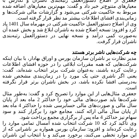
جعفری از اصلاح دستورالعمل رتبه‌بندی ناشران و نگارش با
معیارهای متنوع‌تر خبر داد و گفت: مهم‌ترین معیارهای اضافه شده
مربوط به حاکمیت شرکتی می‌شود و گزارشات مالی شرکت‌ها و
زمانی‌بندی افشای اطلاعات بیشتر مد نظر قرار گرفته است.
وی از اصلاح دستورالعمل حاکمیت شرکتی در مهرماه سال 1401 یاد
کرد و افزود: نسخه اصلاح شده به ناشران ابلاغ شد و بخش عمده آن
به‌صورت کمی درآمد و نسخه نهایی در دستورالعمل رتبه‌بندی
ناشران قرار گرفت.
چه شرکت‌هایی ناشر برتر هستند
مدیر نظارت بر ناشران سازمان بورس و اوراق بهادار، با بیان اینکه
شرکت‌هایی که همه مقررات ابلاغی را در حوزه افشای اطلاعات
رعایت کرده باشند، به‌عنوان شرکت برتر انتخاب شده‌اند، گفت:
یعنی اگر ناشری حتی یک مورد را در زمان‌بندی مشخص شده
به‌درستی افشا نکرده باشد، در بخش ناشران برتر قرار نگرفته
است.
جعفری مثال‌هایی از این موارد را تصریح کرد و گفت: به‌طور مثال
شرکت‌ها باید صورت‌های مالی خود را حداکثر 2 ماه بعد از پایان
سال مالی و صورت‌های مالی حسابرسی شده را حداکثر 4 ماه بعد
از پایان سال مالی ارائه کنند، مجامع خود را برگزار کنند و سود
سهام نیز حداکثر 4 ماه پس از برگزاری مجمع پرداخت شود.
وی تأکید کرد که 10 شرکت انتخاب شده امسال تمامی موارد را
رعایت کرده‌اند و افزود: سازمان بورس همواره بر ناشرانی که از
این موارد تخطی می‌کنند، برخورد می‌کند و با انتخاب این ناشران