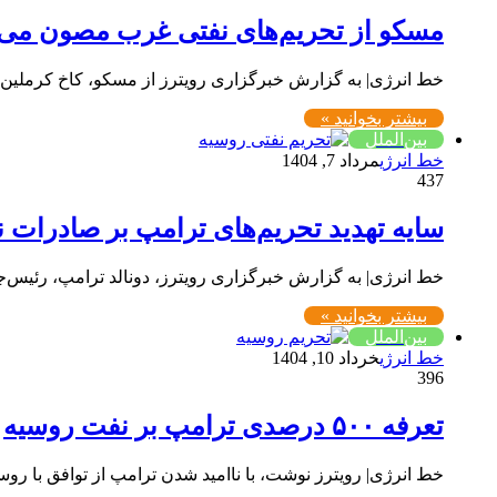
مسکو از تحریم‌های نفتی غرب مصون می‌م
خط انرژی| به گزارش خبرگزاری رویترز از مسکو، کاخ کرملین روز جمعه (۲۷ تیر) پس از توافق اعضای اتحادیه
بیشتر بخوانید »
بین‌الملل
خط انرژی
مرداد 7, 1404
437
سایه تهدید تحریم‌های ترامپ بر صادرات 
خط انرژی| به گزارش خبرگزاری رویترز، دونالد ترامپ، رئیس‌
بیشتر بخوانید »
بین‌الملل
خط انرژی
خرداد 10, 1404
396
تعرفه ۵۰۰ درصدی ترامپ بر نفت روسیه
خط انرژی| رویترز نوشت، با ناامید شدن ترامپ از توافق با روس