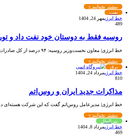
بیشتر بخوانید »
نفت
خط انرژی
مهر 24, 1404
489
روسیه فقط به دوستان خود نفت داد و تور
خط انرژی| معاون نخست‌وزیر روسیه: ۹۴ درصد از کل صادرات نفت روسیه اکنون به سمت کشورهای دوست از جمله چین…
بیشتر بخوانید »
برق
خط انرژی
مرداد 24, 1404
810
مذاکرات جدید ایران و روس‌اتم
خط انرژی| مدیرعامل روس‌اتم گفت که این شرکت هسته‌ای دول
بیشتر بخوانید »
بین‌الملل
خط انرژی
مرداد 8, 1404
469