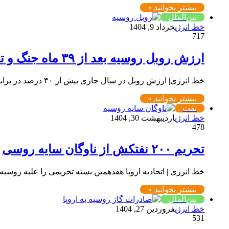
بیشتر بخوانید »
بین‌الملل
خط انرژی
خرداد 9, 1404
717
ارزش روبل روسیه بعد از ۳۹ ماه جنگ و تحریم ثابت باقی ماند
خط انرژی| ارزش روبل در سال جاری بیش از ۴۰ درصد در برابر دلار افزایش یافته و اکنون هر یک…
بیشتر بخوانید »
نفت
خط انرژی
اردیبهشت 30, 1404
478
تحریم ۲۰۰ نفتکش از ناوگان سایه روسی
خط انرژی | اتحادیه اروپا هفدهمین بسته تحریمی را علیه روسی
بیشتر بخوانید »
بین‌الملل
خط انرژی
فروردین 27, 1404
531