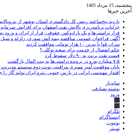
پنجشنبه, 15 مرداد 1405
آخرین خبرها
بازدید پنج‌ساعته رییس کل دادگستری استان بوشهر از پتروپالایش
جزئیات برنامه‌ریزی پالایش نفت اصفهان برای افزایش سرمایه 
فرار تراستی‌ها و یک پارادوکس حقوقی: فرار از ایران و ورود به
آگهی فراخوان عمومی مناقصه بيمه آتش سوزي، زلزله و سیل سا
سران قوا با بنزین ۱۰ هزار تومانی موافقت کردند
حکم انفصال از خدمت برای سعید توکلی؟
قیمت نفت برنت به ۹۰ دلار سقوط کرد
۷.۵ میلیارد یورو در پرونده تراستی‌ها به بیت المال بازگشت
پایان موفقیت آمیز ممیزی مراقبتی نوبت دوم سیستم مدیریت 
اقتدار مهندسی ایرانی در پارس جنوبی ،پترو ایران تولید گاز را 
سایدبار
نوشته تصادفی
ورود
بله
ایتا
تلگرام
اینستاگرام
یوتیوب
توییتر