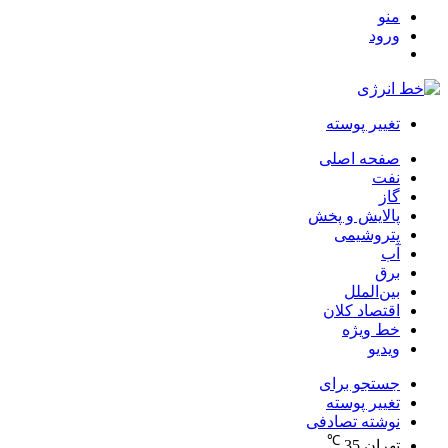
منو
ورود
تغییر پوسته
صفحه اصلی
نفت
گاز
پالایش و پخش
پتروشیمی
آب
برق
بین‌الملل
اقتصاد کلان
خط ویژه
ویدیو
جستجو برای
تغییر پوسته
نوشته تصادفی
℃
تهران
35