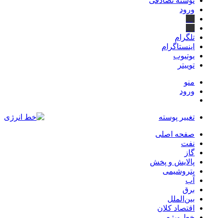
نوشته تصادفی
ورود
بله
ایتا
تلگرام
اینستاگرام
یوتیوب
توییتر
منو
ورود
تغییر پوسته
صفحه اصلی
نفت
گاز
پالایش و پخش
پتروشیمی
آب
برق
بین‌الملل
اقتصاد کلان
خط ویژه