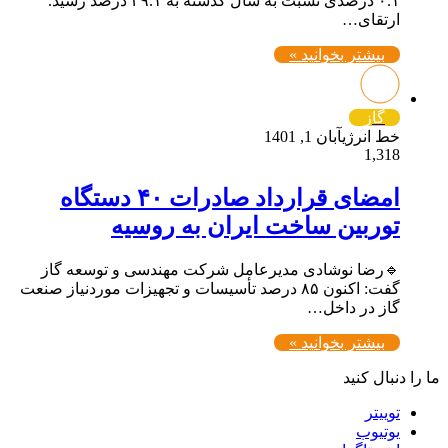
۰.۱ درصدی نسبت به سال گذشته به ۳۹.۱ درصد رسید.
ارتقای…
بیشتر بخوانید »
گاز
خط انرژی
آبان 1, 1401
1,318
امضای قرارداد صادرات ۴۰ دستگاه
توربین ساخت ایران به روسیه
🔹رضا نوشادی مدیرعامل شرکت مهندسی و توسعه گاز
گفت: اکنون ۸۵ درصد تأسیسات و تجهیزات موردنیاز صنعت
گاز در داخل…
بیشتر بخوانید »
ما را دنبال کنید
توییتر
یوتیوب