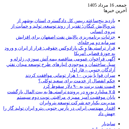
جمعه, 16 مرداد 1405
آخرین خبرها
بازدید پنج‌ساعته رییس کل دادگستری استان بوشهر از
پتروپالایش کنگان؛ تقدیر از روند توسعه، تولید و حمایت از
نیروی انسانی
جزئیات برنامه‌ریزی پالایش نفت اصفهان برای افزایش
سرمایه دو مرحله‌ای
فرار تراستی‌ها و یک پارادوکس حقوقی: فرار از ایران و ورود
به حوزۀ قضایی آمریکا
آگهی فراخوان عمومی مناقصه بيمه آتش سوزي، زلزله و
سیل ساختمان و موجودي انبارهای طرح توسعه ميدان نفتي
آزادگان جنوبي – فاز اول
سران قوا با بنزین ۱۰ هزار تومانی موافقت کردند
حکم انفصال از خدمت برای سعید توکلی؟
قیمت نفت برنت به ۹۰ دلار سقوط کرد
۷.۵ میلیارد یورو در پرونده تراستی‌ها به بیت المال بازگشت
پایان موفقیت آمیز ممیزی مراقبتی نوبت دوم سیستم
مدیریت یکپارچه شرکت توسعه پتروایران
اقتدار مهندسی ایرانی در پارس جنوبی ،پترو ایران تولید گاز را
جهش داد
سایدبار