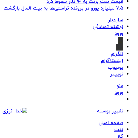
قیمت نفت برنت به ۹۰ دلار سقوط کرد
۷.۵ میلیارد یورو در پرونده تراستی‌ها به بیت المال بازگشت
سایدبار
نوشته تصادفی
ورود
بله
ایتا
تلگرام
اینستاگرام
یوتیوب
توییتر
منو
ورود
تغییر پوسته
صفحه اصلی
نفت
گاز