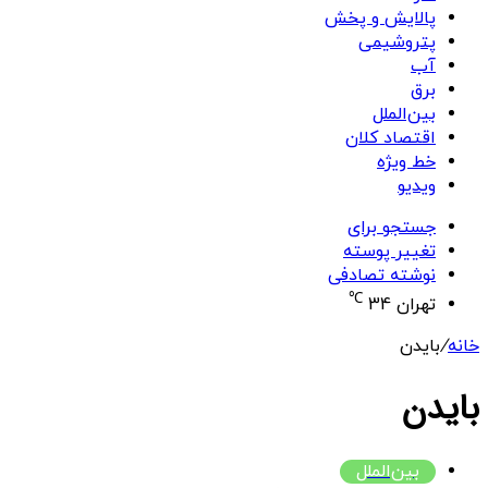
پالایش و پخش
پتروشیمی
آب
برق
بین‌الملل
اقتصاد کلان
خط ویژه
ویدیو
جستجو برای
تغییر پوسته
نوشته تصادفی
℃
تهران
34
خانه
/
بایدن
بایدن
بین‌الملل