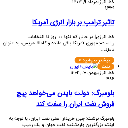
خط انرژی
مرداد 9, 1403
1,469
تاثیر ترامپ بر بازار انرژی آمریکا
خط انرژی| در حالی که تنها ۱۰۰ روز تا انتخابات
ریاست‌جمهوری آمریکا باقی مانده و کامالا هریس، به عنوان
نامزد…
بیشتر بخوانید »
نفت
خط انرژی
بهمن 20, 1402
482
بلومبرگ: دولت بایدن می‌خواهد پیچ
فروش نفت ایران را سفت کند
بلومبرگ نوشت: چین خریدار اصلی نفت ایران، با توجه به
اینکه بزرگترین واردکننده نفت جهان و یک رقیب