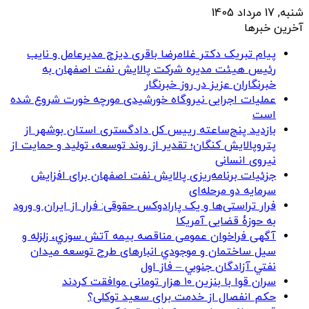
شنبه, 17 مرداد 1405
آخرین خبرها
پیام تبریک دکتر غلامرضا باقری دیزج مدیرعامل و نایب
رئیس هیئت مدیره شرکت پالایش نفت اصفهان به
خبرنگاران عزیز در روز خبرنگار
عملیات اجرایی نیروگاه خورشیدی مورچه خورت شروع شده
است
بازدید پنج‌ساعته رییس کل دادگستری استان بوشهر از
پتروپالایش کنگان؛ تقدیر از روند توسعه، تولید و حمایت از
نیروی انسانی
جزئیات برنامه‌ریزی پالایش نفت اصفهان برای افزایش
سرمایه دو مرحله‌ای
فرار تراستی‌ها و یک پارادوکس حقوقی: فرار از ایران و ورود
به حوزۀ قضایی آمریکا
آگهی فراخوان عمومی مناقصه بيمه آتش سوزي، زلزله و
سیل ساختمان و موجودي انبارهای طرح توسعه ميدان
نفتي آزادگان جنوبي – فاز اول
سران قوا با بنزین ۱۰ هزار تومانی موافقت کردند
حکم انفصال از خدمت برای سعید توکلی؟