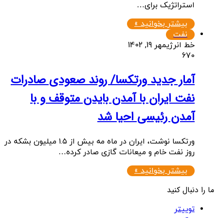
استراتژیک برای…
بیشتر بخوانید »
نفت
خط انرژی
مهر 19, 1402
670
آمار جدید ورتکسا/ روند صعودی صادرات
نفت ایران با آمدن بایدن متوقف و با
آمدن رئیسی احیا شد
ورتکسا نوشت، ایران در ماه مه بیش از ۱.۵ میلیون بشکه در
روز نفت خام و میعانات گازی صادر کرده…
بیشتر بخوانید »
ما را دنبال کنید
توییتر