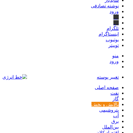
سایدبار
نوشته تصادفی
ورود
بله
ایتا
تلگرام
اینستاگرام
یوتیوب
توییتر
منو
ورود
تغییر پوسته
صفحه اصلی
نفت
گاز
پالایش و پخش
پتروشیمی
آب
برق
بین‌الملل
اقتصاد کلان