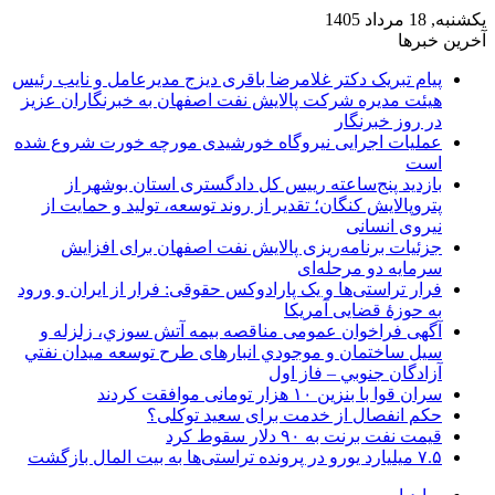
یکشنبه, 18 مرداد 1405
آخرین خبرها
پیام تبریک دکتر غلامرضا باقری دیزج مدیرعامل و نایب رئیس
هیئت مدیره شرکت پالایش نفت اصفهان به خبرنگاران عزیز
در روز خبرنگار
عملیات اجرایی نیروگاه خورشیدی مورچه خورت شروع شده
است
بازدید پنج‌ساعته رییس کل دادگستری استان بوشهر از
پتروپالایش کنگان؛ تقدیر از روند توسعه، تولید و حمایت از
نیروی انسانی
جزئیات برنامه‌ریزی پالایش نفت اصفهان برای افزایش
سرمایه دو مرحله‌ای
فرار تراستی‌ها و یک پارادوکس حقوقی: فرار از ایران و ورود
به حوزۀ قضایی آمریکا
آگهی فراخوان عمومی مناقصه بيمه آتش سوزي، زلزله و
سیل ساختمان و موجودي انبارهای طرح توسعه ميدان نفتي
آزادگان جنوبي – فاز اول
سران قوا با بنزین ۱۰ هزار تومانی موافقت کردند
حکم انفصال از خدمت برای سعید توکلی؟
قیمت نفت برنت به ۹۰ دلار سقوط کرد
۷.۵ میلیارد یورو در پرونده تراستی‌ها به بیت المال بازگشت