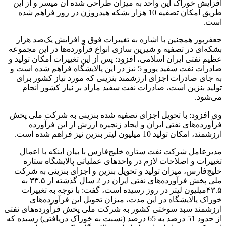
افزایش خوراک این واحد به میزان طراحی شده آن میسر و از این
طریق امکان تصفیه 10 هزار بشکه هیدروژن در روز فراهم شده
است.
جعفرپور همچنین با اشاره به تغییرات فوق و افزایش یک‌صد هزار
بشکه‌ای در تصفیه و شیرین سازی انواع فرآورده‌ها در این مجموعه
عظیم نفتی ایران اسلامی، افزود: پس از این تغییرات امکان تولید و
صادرات نفت سفید یورو 5 نیز در این پالایشگاه فراهم شده است و
به جای صادرات اجزای ارزشمند بنزینی که مورد نیاز کشور برای
تولید بنزین است، صادرات نفت سفید مازاد بر نیاز کشور انجام
می‌شود.
وی افزود: با تحویل اجزای تصفیه شده بنزینی به شرکت ملی پخش
فرآورده‌های نفتی ایران و ایجاد زنجیره ارزش از این فرآورده
ارزشمند، امکان تولید 10 میلیون لیتر بنزین نیز فراهم شده است.
مدیرعامل شرکت نفت ستاره خلیج‌فارس با بیان اینکه با اعمال
تغییرات و اصلاحات لازم در واحدهای عملیاتی پالایشگاه ستاره
خلیج‌فارس، میزان تولید و تحویل بنزین و اجزای بنزینی به شرکت
ملی پخش فرآورده‌های نفتی ایران در 2 سال گذشته از ۳۳.۵ به
۴۳.۵میلیون لیتر در روز رسیده است، گفت: با توجه به تغییرات
خوراک پالایشگاه در این مدت، میزان تحویل این فرآورده‌های
ارزشمند سبد سوختی کشور به شرکت ملی پخش فرآورده‌های نفتی
از حدود 51 درصد به 65 درصد (نسبت به خوراک دریافتی) رسیده که