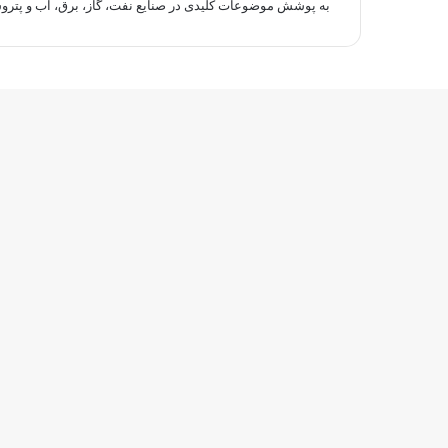
به پوشش موضوعات کلیدی در صنایع نفت، گاز، برق، آب و پتروش
توییتر
وایبر
واتس
تلگرام
فیسبوک
آپ
دکمه
بازگشت
به
بالا