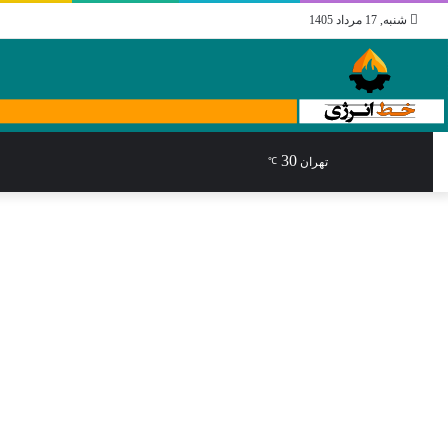
شنبه, 17 مرداد 1405
30
جستجو
تغییر
نوشته
تهران
℃
برای
پوسته
تصادفی