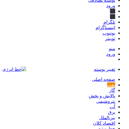
نوشته تصادفی
ورود
بله
ایتا
تلگرام
اینستاگرام
یوتیوب
توییتر
منو
ورود
تغییر پوسته
صفحه اصلی
نفت
گاز
پالایش و پخش
پتروشیمی
آب
برق
بین‌الملل
اقتصاد کلان
خط ویژه