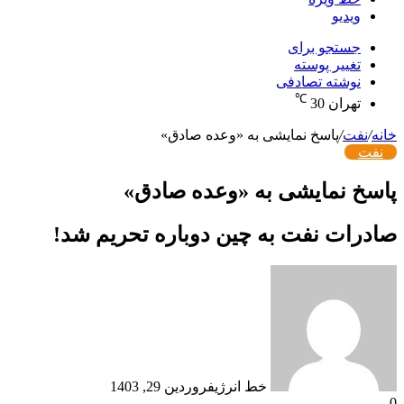
ویدیو
جستجو برای
تغییر پوسته
نوشته تصادفی
℃
تهران
30
خانه
/
نفت
/
پاسخ نمایشی به «وعده صادق»
نفت
پاسخ نمایشی به «وعده صادق»
صادرات نفت به چین دوباره تحریم شد!
خط انرژی
فروردین 29, 1403
0