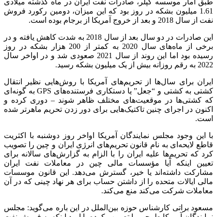
طبق آمار موسسه کپلر، صادرات نفت ایران در ماه گذشته میلادی
1.61 میلیون بشکه در روز بود که این میزان، دومین رکورد فروش
نفت از سال 2018 و بعد از خروج آمریکا از برجام بوده است.
این صادرات در دو سال بعد از سال 2018 به شدت کاهش یافته و در
برخی از ماه‌های سال 2020 به کمتر از 200 هزار بشکه در روز
رسیده بود اما این روند از سال 2021 صعودی شد و در اواخر سال
2022 به رقم روزانه بیش از یک میلیون بشکه رسید.
ایران برای سال‌ها از تحریم‌های آمریکا با روش‌هایی نظیر انتقال
کشتی به کشتی و “جعل” یا دستکاری فرستنده‌های GPS به گونه‌ای
که کشتی‌ها در موقعیت‌های مختلف ظاهر شوند – دوری کرده و
اکنون در اجرای چنین تاکتیک‌هایی برای دور زدن تحریم ماهرتر شده
است.
با این وجود مجلس نمایندگان آمریکا اواخر روز دوشنبه با اکثریت
قاطع لایحه‌ای به نام قانون تحریم‌های انرژی ایران و چین را تصویب
کرد که تحریم‌ها علیه ایران را با الزام به گزارش‌های سالانه برای
تعیین اینکه آیا مؤسسات مالی چین در معاملات نفت ایران
مشارکت داشته‌اند یا خیر، گسترش می‌دهد. این قانون موسسات
مالی ایالات متحده را از داشتن حساب برای هر نهاد چینی که در آن
معاملات شرکت می‌کند منع می‌کند.
مسعود براتی کارشناس حوزه بین‌الملل در این باره می‌گوید: ‏مجلس
نمایندگان آمریکا طرحی را تصویب کرده با امید اینکه به فروش نفت