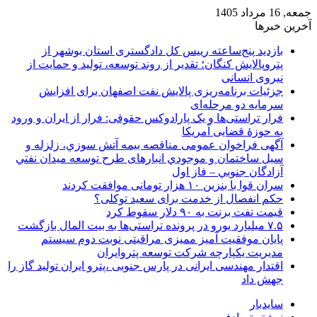
جمعه, 16 مرداد 1405
آخرین خبرها
بازدید پنج‌ساعته رییس کل دادگستری استان بوشهر از
پتروپالایش کنگان؛ تقدیر از روند توسعه، تولید و حمایت از
نیروی انسانی
جزئیات برنامه‌ریزی پالایش نفت اصفهان برای افزایش
سرمایه دو مرحله‌ای
فرار تراستی‌ها و یک پارادوکس حقوقی: فرار از ایران و ورود
به حوزۀ قضایی آمریکا
آگهی فراخوان عمومی مناقصه بيمه آتش سوزي، زلزله و
سیل ساختمان و موجودي انبارهای طرح توسعه ميدان نفتي
آزادگان جنوبي – فاز اول
سران قوا با بنزین ۱۰ هزار تومانی موافقت کردند
حکم انفصال از خدمت برای سعید توکلی؟
قیمت نفت برنت به ۹۰ دلار سقوط کرد
۷.۵ میلیارد یورو در پرونده تراستی‌ها به بیت المال بازگشت
پایان موفقیت آمیز ممیزی مراقبتی نوبت دوم سیستم
مدیریت یکپارچه شرکت توسعه پتروایران
اقتدار مهندسی ایرانی در پارس جنوبی ،پترو ایران تولید گاز را
جهش داد
سایدبار