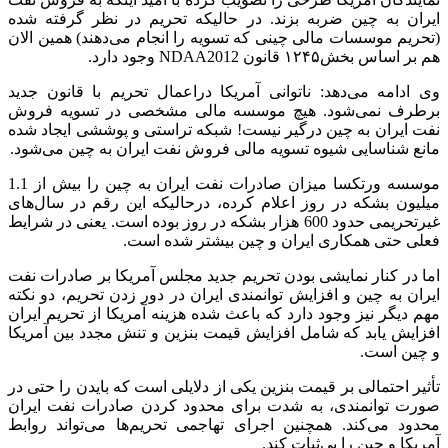
ایران به چین ضربه بزند. در حالیکه تحریم در نظر گرفته شده
(تحریم موسسات مالی چینی که تسویه را انجام می‌دهند) همین الان
هم بر اساس بخش‌۱۲۴۵ قانون NDAA2012 وجود دارد.
وی ادامه می‌دهد: ناتوانی آمریکا در‏اعمال تحریم با قانون جدید
برطرف نمی‌شود. هیچ موسسه مالی مشخصی در تسویه فروش
نفت ایران به چین درگیر نیست! شبکه تراستی و پوششی ایجاد شده
مانع شناسایی شیوه تسویه مالی فروش نفت ایران به چین می‌شود.
موسسه ورتکسا میزان صادرات نفت ایران به چین را بیش از 1.1
میلیون بشکه در روز اعلام کرده، درحالیکه این رقم در سال‌های
غیرتحریمی حدود 600 هزار بشکه در روز بوده است. یعنی در شرایط
فعلی حتی همکاری ایران و چین بیشتر شده است.
اما در کنار نمایشی بودن تحریم جدید مجلس آمریکا بر صادرات نفت
ایران به چین و افزایش توانمندی ایران در دور زدن تحریم، دو نکته
مهم دیگر نیز وجود دارد که باعث شده هزینه آمریکا از تحریم ایران
افزایش یابد که شامل افزایش قیمت بنزین و تنش مجدد بین آمریکا
و چین است.
تأثیر احتمالی بر قیمت بنزین یکی از دلایلی است که بایدن را حتی در
صورت توانمندی، به شدت برای محدود کردن صادرات نفت ایران
محدود می‌کند. همچنین اجرای تهاجمی تحریم‌ها می‌تواند روابط
آمریکا و چین را بی‌ثبات کند.