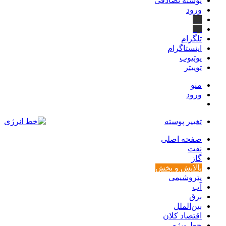
نوشته تصادفی
ورود
بله
ایتا
تلگرام
اینستاگرام
یوتیوب
توییتر
منو
ورود
تغییر پوسته
صفحه اصلی
نفت
گاز
پالایش و پخش
پتروشیمی
آب
برق
بین‌الملل
اقتصاد کلان
خط ویژه