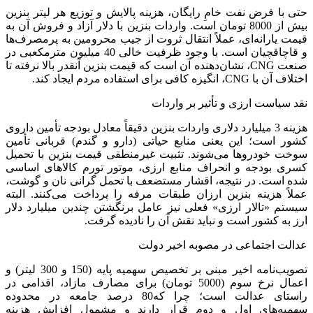
حتی با فرض نفت خامِ رایگان، هزینه پالایش و توزیع هر لیتر بنزین
بیش از 8000 تومان است. واردات بنزین با دلار آزاد و فروش آن به
قیمت یارانه‌ای، عملاً انتقال ثروت از جیب محرومین به پرمصرف‌ها
و قاچاقچیان است. با وجود ظرفیت خالی 40 میلیون مترمکعبی در
صنعت CNG، نشان‌دهنده آن است که قیمت بنزین آنقدر بالا نرفته تا
اختلاف آن با CNG، انگیزه کافی برای استفاده مردم ایجاد کند.
نقد سیاست ارزی و تأثیر بر واردات
هزینه 3 میلیارد دلاری واردات بنزین دقیقاً معادل بودجه تأمین داروی
کشور است؛ این یعنی منابع حیاتی (دارو و گندم) قربانی تأمین
سوخت خودروها می‌شوند. تثبیت غیرمنطقی قیمت بنزین با تحمیل
کسری بودجه و انحراف منابع ارزی، موتور تورم کالاهای اساسی
شده است. در نتیجه، اقشار مستضعف با تحمل گرانی نان و گوشت،
عملاً هزینه بنزین ارزان طبقات مرفه را پرداخت می‌کنند. البته
سیستم «تالار ارزی» فعلی نیز عامل برنگشتن چندین میلیارد دلار
ارز به کشور است و نباید نقش آن را نادیده گرفت.
عدالت اجتماعی در مصوبه اخیر دولت
تصویب‌نامه اخیر مبنی بر تخصیص سهمیه پایه (150 و 300 لیتر) و
اعمال نرخ سوم (5000 تومان) برای مصارف مازاد، اقدامی در
راستای عدالت است؛ چرا که80 درصد جامعه در محدوده
سهمیه‌های اول و دوم قرار دارند و مشمول افزایش هزینه