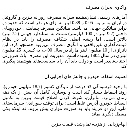
واکاوی بحران مصرف
آمارهای رسمی نشان‌دهنده سرانه مصرف روزانه بنزین و گازوئیل
در ایران به ترتیب 0.95 و 0.88 لیتر به ازای هر نفر است که حدود دو
برابر میانگین جهانی می‌باشد. میانگین مصرف پیمایشی خودروهای
داخلی (9.2 لیتر در 100 کیلومتر) نسبت به استاندارد جهانی (7.2 لیتر)
بالاتر است، اما ریشه اصلی شکاف مصرف را باید در نظام
قیمت‌گذاری غیرواقعی و الگوی مصرف بی‌رویه جستجو کرد. این
ناترازی از 10 میلیون لیتر مازاد در سال 1400، به کسری 25 میلیون
لیتری در سال 1404 رسیده است. مدیریت این مصرف بالا، ضرورتی
اجتناب‌ناپذیر است و دولت باید آن را با سیاست‌های هوشمند پیگیری
کند.
اهمیت اسقاط خودرو و چالش‌های اجرایی آن
با وجود فرسودگی 53 درصد از ناوگان کشور (18.7 میلیون خودرو)،
روند اسقاط بسیار کند است و نوسازی کامل آن بیش از یک دهه
زمان می‌برد. بنابراین، شرط کردن اصلاح قیمت بنزین به تکمیل
اسقاط خودرو، آدرس غلط است؛ برای توقف سوزاندن سرمایه‌های
ملی، این دو فرآیند باید به صورت موازی پیش بروند، نه اینکه یکی
معطل دیگری بماند.
ابهام‌زدایی از هزینه تمام‌شده قیمت بنزین