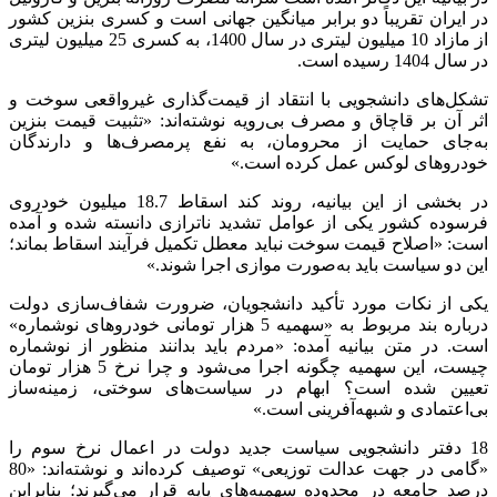
در ایران تقریباً دو برابر میانگین جهانی است و کسری بنزین کشور
از مازاد 10 میلیون لیتری در سال 1400، به کسری 25 میلیون لیتری
در سال 1404 رسیده است.
تشکل‌های دانشجویی با انتقاد از قیمت‌گذاری غیرواقعی سوخت و
اثر آن بر قاچاق و مصرف بی‌رویه نوشته‌اند: «تثبیت قیمت بنزین
به‌جای حمایت از محرومان، به نفع پرمصرف‌ها و دارندگان
خودروهای لوکس عمل کرده است.»
در بخشی از این بیانیه، روند کند اسقاط 18.7 میلیون خودروی
فرسوده کشور یکی از عوامل تشدید ناترازی دانسته شده و آمده
است: «اصلاح قیمت سوخت نباید معطل تکمیل فرآیند اسقاط بماند؛
این دو سیاست باید به‌صورت موازی اجرا شوند.»
یکی از نکات مورد تأکید دانشجویان، ضرورت شفاف‌سازی دولت
درباره بند مربوط به «سهمیه 5 هزار تومانی خودروهای نوشماره»
است. در متن بیانیه آمده: «مردم باید بدانند منظور از نوشماره
چیست، این سهمیه چگونه اجرا می‌شود و چرا نرخ 5 هزار تومان
تعیین شده است؟ ابهام در سیاست‌های سوختی، زمینه‌ساز
بی‌اعتمادی و شبهه‌آفرینی است.»
18 دفتر دانشجویی سیاست جدید دولت در اعمال نرخ سوم را
«گامی در جهت عدالت توزیعی» توصیف کرده‌اند و نوشته‌اند: «80
درصد جامعه در محدوده سهمیه‌های پایه قرار می‌گیرند؛ بنابراین