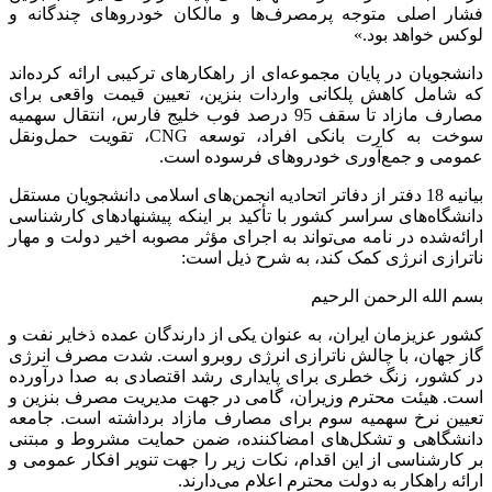
فشار اصلی متوجه پرمصرف‌ها و مالکان خودروهای چندگانه و
لوکس خواهد بود.»
دانشجویان در پایان مجموعه‌ای از راهکارهای ترکیبی ارائه کرده‌اند
که شامل کاهش پلکانی واردات بنزین، تعیین قیمت واقعی برای
مصارف مازاد تا سقف 95 درصد فوب خلیج فارس، انتقال سهمیه
سوخت به کارت بانکی افراد، توسعه CNG، تقویت حمل‌ونقل
عمومی و جمع‌آوری خودروهای فرسوده است.
بیانیه 18 دفتر از دفاتر اتحادیه انجمن‌های اسلامی دانشجویان مستقل
دانشگاه‌های سراسر کشور با تأکید بر اینکه پیشنهادهای کارشناسی
ارائه‌شده در نامه می‌تواند به اجرای مؤثر مصوبه اخیر دولت و مهار
ناترازی انرژی کمک کند، به شرح ذیل است:
بسم الله الرحمن الرحیم
کشور عزیزمان ایران، به عنوان یکی از دارندگان عمده ذخایر نفت و
گاز جهان، با چالش ناترازی انرژی روبرو است. شدت مصرف انرژی
در کشور، زنگ خطری برای پایداری رشد اقتصادی به صدا درآورده
است. هیئت محترم وزیران، گامی در جهت مدیریت مصرف بنزین و
تعیین نرخ سهمیه سوم برای مصارف مازاد برداشته است. جامعه
دانشگاهی و تشکل‌های امضاکننده، ضمن حمایت مشروط و مبتنی
بر کارشناسی از این اقدام، نکات زیر را جهت تنویر افکار عمومی و
ارائه راهکار به دولت محترم اعلام می‌دارند.