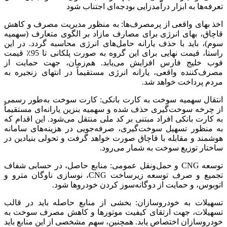
تعرفه‌ها به ابزار درآمدزایی بودجه‌ای اجتناب شود
اخذ بهای واقعی از پرمصرف‌ها: به منظور مدیریت مصرف و کاهش
قاچاق، بهای انرژی برای مصارف مازاد بر الگوی متعارف (سهمیه
سوم)، باید با حذف یارانه حامل‌های انرژی محاسبه گردد. در این
راستا، قیمت نهایی برای این گروه به صورت پلکانی تا 95٪ قیمت
فوب خلیج فارس افزایش می‌یابد. هم‌زمان، جهت حمایت از
مصرف‌کننده واقعی، یارانه انرژی مستقیماً در انتهای زنجیره به
مردم پرداخت خواهد شد.
انتقال سهمیه سوخت به کارت بانکی: کارت سوخت به‌طور رسمی
از چرخه سوخت‌گیری حذف شده و سهمیه بنزین یارانه‌ای مستقیماً
به کارت بانکی افراد مبتنی بر کد ملی منتقل می‌شود. این اقدام که
به منظور تسهیل سوخت‌گیری، صرفه‌جویی در هزینه‌های سامانه
هوشمند و مقابله با قاچاق صورت خواهد گرفت و تحولی بنیادین در
ساختار توزیع سوخت به شمار می‌رود.
توسعه CNG و حمل‌ونقل عمومی: منابع حاصل، در حسابی شفاف
تجمیع و صرف توسعه زیرساخت CNG، نوسازی ناوگان مترو و
اتوبوس، و حمایت از دوگانه‌سوز کردن خودروها شود.
تسهیلات به خودروسازان: بخشی از منابع حاصله باید در قالب
تسهیلات، جهت ارتقای کیفیت موتورها و کاهش مصرف سوخت به
خودروسازان اختصاص یابد. همچنین، سهم مشخصی از این منابع باید