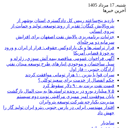
شنبه, 17 مرداد 1405
آخرین خبرها
بازدید پنج‌ساعته رییس کل دادگستری استان بوشهر از
پتروپالایش کنگان؛ تقدیر از روند توسعه، تولید و حمایت از
نیروی انسانی
جزئیات برنامه‌ریزی پالایش نفت اصفهان برای افزایش
سرمایه دو مرحله‌ای
فرار تراستی‌ها و یک پارادوکس حقوقی: فرار از ایران و ورود
به حوزۀ قضایی آمریکا
آگهی فراخوان عمومی مناقصه بيمه آتش سوزي، زلزله و
سیل ساختمان و موجودي انبارهای طرح توسعه ميدان نفتي
آزادگان جنوبي – فاز اول
سران قوا با بنزین ۱۰ هزار تومانی موافقت کردند
حکم انفصال از خدمت برای سعید توکلی؟
قیمت نفت برنت به ۹۰ دلار سقوط کرد
۷.۵ میلیارد یورو در پرونده تراستی‌ها به بیت المال بازگشت
پایان موفقیت آمیز ممیزی مراقبتی نوبت دوم سیستم
مدیریت یکپارچه شرکت توسعه پتروایران
اقتدار مهندسی ایرانی در پارس جنوبی ،پترو ایران تولید گاز را
جهش داد
سایدبار