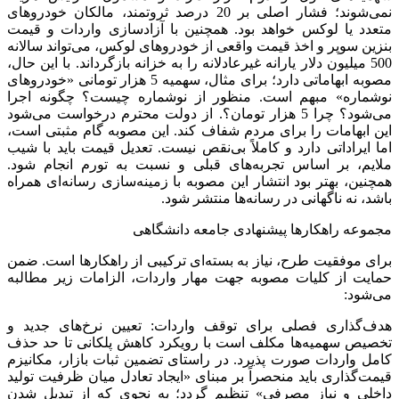
نمی‌شوند؛ فشار اصلی بر 20 درصد ثروتمند، مالکان خودروهای
متعدد یا لوکس خواهد بود. همچنین با آزادسازی واردات و قیمت
بنزین سوپر و اخذ قیمت واقعی از خودروهای لوکس، می‌تواند سالانه
500 میلیون دلار یارانه غیرعادلانه را به خزانه بازگرداند. با این حال،
مصوبه ابهاماتی دارد؛ برای مثال، سهمیه 5 هزار تومانی «خودروهای
نوشماره» مبهم است. منظور از نوشماره چیست؟ چگونه اجرا
می‌شود؟ چرا 5 هزار تومان؟. از دولت محترم درخواست می‌شود
این ابهامات را برای مردم شفاف کند. این مصوبه گام مثبتی است،
اما ایراداتی دارد و کاملاً بی‌نقص نیست. تعدیل قیمت باید با شیب
ملایم، بر اساس تجربه‌های قبلی و نسبت به تورم انجام شود.
همچنین، بهتر بود انتشار این مصوبه با زمینه‌سازی رسانه‌ای همراه
باشد، نه ناگهانی در رسانه‌ها منتشر شود.
مجموعه راهکارها پیشنهادی جامعه دانشگاهی
برای موفقیت طرح، نیاز به بسته‌ای ترکیبی از راهکارها است. ضمن
حمایت از کلیات مصوبه جهت مهار واردات، الزامات زیر مطالبه
می‌شود:
هدف‌گذاری فصلی برای توقف واردات: تعیین نرخ‌های جدید و
تخصیص سهمیه‌ها مکلف است با رویکرد کاهش پلکانی تا حد حذف
کامل واردات صورت پذیرد. در راستای تضمین ثبات بازار، مکانیزم
قیمت‌گذاری باید منحصراً بر مبنای «ایجاد تعادل میان ظرفیت تولید
داخلی و نیاز مصرفی» تنظیم گردد؛ به نحوی که از تبدیل شدن