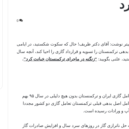
د
0
تر نوشت: آقای دکتر ظریف! حال که سکوت شکستید، در ایامی
 ترکمنستان را تسویه و قرارداد گازی را احیا کند، آنچه سال
“زنگنه در ماجرای ترکمنستان ‎خیانت کرد”
،
با روی کار آمدن یازدهم، بیژن زنگنه وزیر نفت وقت، تعامل گازی ایران و ترکمنستان بدون هیچ دلیلی در سال ۹۵ بهم
د از گذشت ۲۰ ماه، با تسویه کامل اصل بدهی قبلی ترکمنستان تعامل گازی دو کشور مجددا
حل ناترازی گاز در روزهای سرد سال و افزایش صادرات گاز