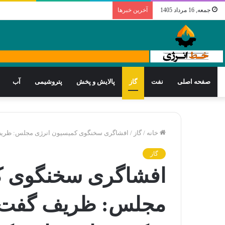
جمعه, 16 مرداد 1405
آخرین خبرها
صفحه اصلی
نفت
گاز
پالایش و پخش
پتروشیمی
آب
خانه
/
گاز
/
افشاگری سخنگوی کمیسیون انرژی مجلس: ظریف گ
گاز
افشاگری سخنگوی ک
مجلس: ظریف گفت ز