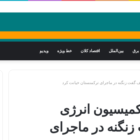
برق
بین‌الملل
اقتصاد کلان
خط ویژه
ویدیو
فت زنگنه در ماجرای ترکمنستان خیانت کرد
میسیون انرژی
نگنه در ماجرای