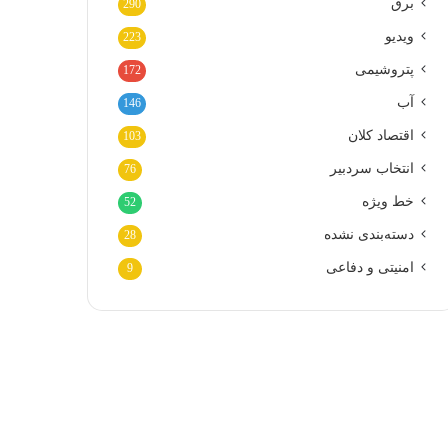
برق
290
ویدیو
223
پتروشیمی
172
آب
146
اقتصاد کلان
103
انتخاب سردبیر
76
خط ویژه
52
دسته‌بندی نشده
28
امنیتی و دفاعی
9