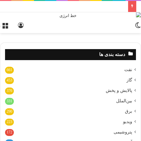
تغییر
ورود
م
پوسته
دسته بندی ها
نفت
661
گاز
453
پالایش و پخش
376
بین‌الملل
331
برق
290
ویدیو
223
پتروشیمی
172