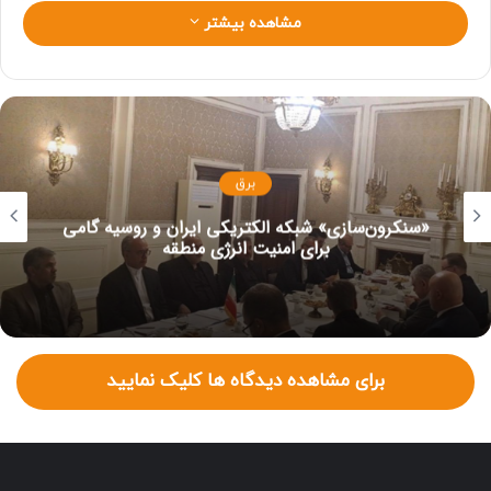
یک دستگاه ماینر غیرمجاز، پاداشی معادل یک میلیون تومان به
مشاهده بیشتر
گزارش‌دهندگان پرداخت می‌شود و سقف این پاداش‌ها دویست
میلیون تومان تعیین شده است.
برق
«سنکرون‌سازی» شبکه الکتریکی ایران و روسیه گامی
برای امنیت انرژی منطقه
برای مشاهده دیدگاه ها کلیک نمایید