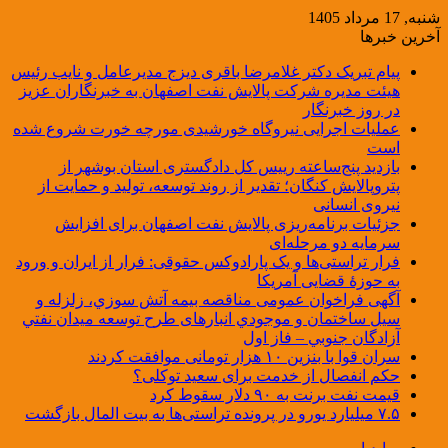
شنبه, 17 مرداد 1405
آخرین خبرها
پیام تبریک دکتر غلامرضا باقری دیزج مدیرعامل و نایب رئیس
هیئت مدیره شرکت پالایش نفت اصفهان به خبرنگاران عزیز
در روز خبرنگار
عملیات اجرایی نیروگاه خورشیدی مورچه خورت شروع شده
است
بازدید پنج‌ساعته رییس کل دادگستری استان بوشهر از
پتروپالایش کنگان؛ تقدیر از روند توسعه، تولید و حمایت از
نیروی انسانی
جزئیات برنامه‌ریزی پالایش نفت اصفهان برای افزایش
سرمایه دو مرحله‌ای
فرار تراستی‌ها و یک پارادوکس حقوقی: فرار از ایران و ورود
به حوزۀ قضایی آمریکا
آگهی فراخوان عمومی مناقصه بيمه آتش سوزي، زلزله و
سیل ساختمان و موجودي انبارهای طرح توسعه ميدان نفتي
آزادگان جنوبي – فاز اول
سران قوا با بنزین ۱۰ هزار تومانی موافقت کردند
حکم انفصال از خدمت برای سعید توکلی؟
قیمت نفت برنت به ۹۰ دلار سقوط کرد
۷.۵ میلیارد یورو در پرونده تراستی‌ها به بیت المال بازگشت