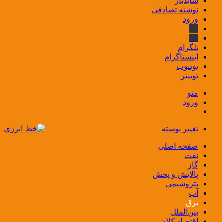
سایدبار
نوشته تصادفی
ورود
بله
ایتا
تلگرام
اینستاگرام
یوتیوب
توییتر
منو
ورود
تغییر پوسته
صفحه اصلی
نفت
گاز
پالایش و پخش
پتروشیمی
آب
برق
بین‌الملل
اقتصاد کلان