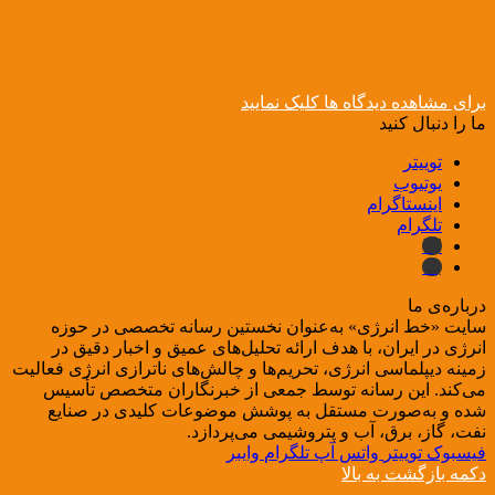
زنگ خطر موج گرمادر کشور؛ از دمای بالای ۵۰ درجه در
جنوب تا ۴۲ درجه در تهران
برای مشاهده دیدگاه ها کلیک نمایید
ما را دنبال کنید
توییتر
یوتیوب
اینستاگرام
تلگرام
ایتا
بله
درباره‌ی ما
سایت «خط انرژی» به‌عنوان نخستین رسانه تخصصی در حوزه
انرژی در ایران، با هدف ارائه تحلیل‌های عمیق و اخبار دقیق در
زمینه دیپلماسی انرژی، تحریم‌ها و چالش‌های ناترازی انرژی فعالیت
می‌کند. این رسانه توسط جمعی از خبرنگاران متخصص تأسیس
شده و به‌صورت مستقل به پوشش موضوعات کلیدی در صنایع
نفت، گاز، برق، آب و پتروشیمی می‌پردازد.
فیسبوک
توییتر
واتس آپ
تلگرام
وایبر
دکمه بازگشت به بالا