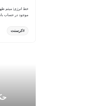
خط انرژی| میثم ظه
موجود در حساب بانک FIIB مالزی به میزان ۲.۳ میلیارد دلار، توسط شرکت کرسن
کرسنت
حک