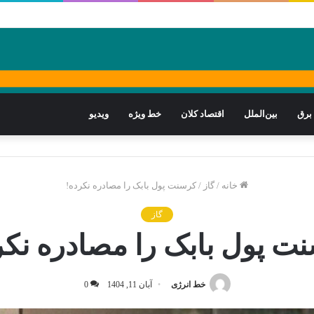
برق
بین‌الملل
اقتصاد کلان
خط ویژه
ویدیو
خانه
/
گاز
/
کرسنت پول بابک را مصادره نکرده!
گاز
ت پول بابک را مصادره نکر
خط انرژی
آبان 11, 1404
0