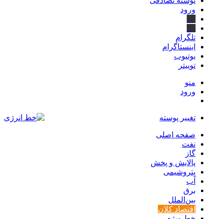
نوشته تصادفی
ورود
بله
ایتا
تلگرام
اینستاگرام
یوتیوب
توییتر
منو
ورود
تغییر پوسته
صفحه اصلی
نفت
گاز
پالایش و پخش
پتروشیمی
آب
برق
بین‌الملل
اقتصاد کلان
خط ویژه