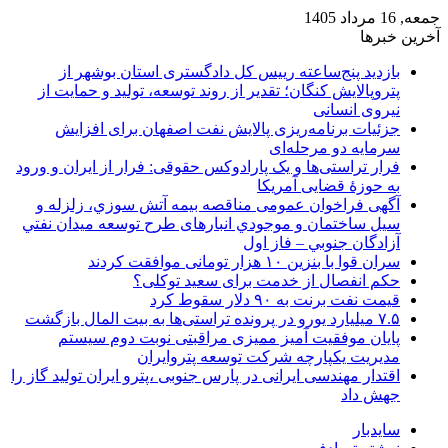
جمعه, 16 مرداد 1405
آخرین خبرها
بازدید پنج‌ساعته رییس کل دادگستری استان بوشهر از
پتروپالایش کنگان؛ تقدیر از روند توسعه، تولید و حمایت از
نیروی انسانی
جزئیات برنامه‌ریزی پالایش نفت اصفهان برای افزایش
سرمایه دو مرحله‌ای
فرار تراستی‌ها و یک پارادوکس حقوقی: فرار از ایران و ورود
به حوزۀ قضایی آمریکا
آگهی فراخوان عمومی مناقصه بيمه آتش سوزي، زلزله و
سیل ساختمان و موجودي انبارهای طرح توسعه ميدان نفتي
آزادگان جنوبي – فاز اول
سران قوا با بنزین ۱۰ هزار تومانی موافقت کردند
حکم انفصال از خدمت برای سعید توکلی؟
قیمت نفت برنت به ۹۰ دلار سقوط کرد
۷.۵ میلیارد یورو در پرونده تراستی‌ها به بیت المال بازگشت
پایان موفقیت آمیز ممیزی مراقبتی نوبت دوم سیستم
مدیریت یکپارچه شرکت توسعه پتروایران
اقتدار مهندسی ایرانی در پارس جنوبی ،پترو ایران تولید گاز را
جهش داد
سایدبار