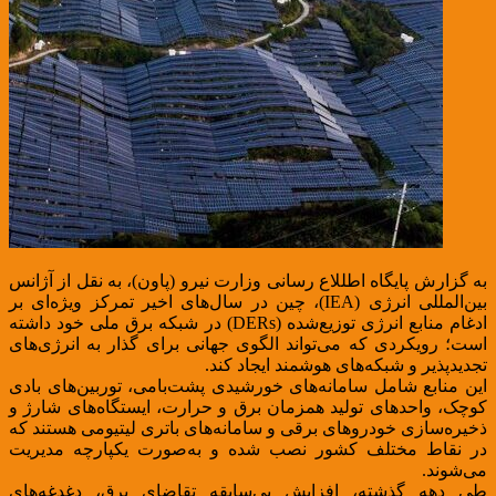
به گزارش پایگاه اطللاع رسانی وزارت نیرو (پاون)، به نقل از آژانس
بین‌المللی انرژی (IEA)، چین در سال‌های اخیر تمرکز ویژه‌ای بر
ادغام منابع انرژی توزیع‌شده (DERs) در شبکه برق ملی خود داشته
است؛ رویکردی که می‌تواند الگوی جهانی برای گذار به انرژی‌های
تجدیدپذیر و شبکه‌های هوشمند ایجاد کند.
این منابع شامل سامانه‌های خورشیدی پشت‌بامی، توربین‌های بادی
کوچک، واحدهای تولید همزمان برق و حرارت، ایستگاه‌های شارژ و
ذخیره‌سازی خودروهای برقی و سامانه‌های باتری لیتیومی هستند که
در نقاط مختلف کشور نصب شده و به‌صورت یکپارچه مدیریت
می‌شوند.
طی دهه گذشته، افزایش بی‌سابقه تقاضای برق، دغدغه‌های