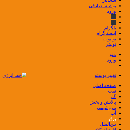
سایدبار
نوشته تصادفی
ورود
بله
ایتا
تلگرام
اینستاگرام
یوتیوب
توییتر
منو
ورود
تغییر پوسته
صفحه اصلی
نفت
گاز
پالایش و پخش
پتروشیمی
آب
برق
بین‌الملل
اقتصاد کلان