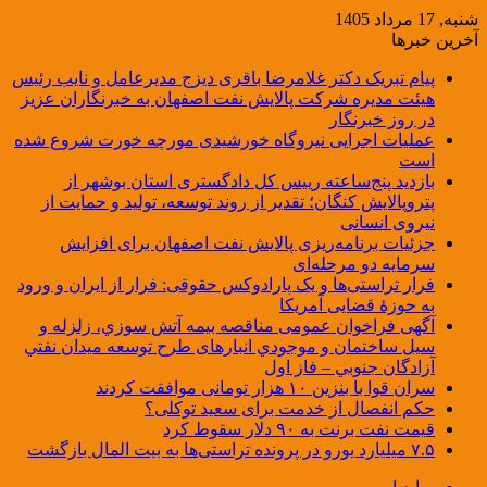
شنبه, 17 مرداد 1405
آخرین خبرها
پیام تبریک دکتر غلامرضا باقری دیزج مدیرعامل و نایب رئیس
هیئت مدیره شرکت پالایش نفت اصفهان به خبرنگاران عزیز
در روز خبرنگار
عملیات اجرایی نیروگاه خورشیدی مورچه خورت شروع شده
است
بازدید پنج‌ساعته رییس کل دادگستری استان بوشهر از
پتروپالایش کنگان؛ تقدیر از روند توسعه، تولید و حمایت از
نیروی انسانی
جزئیات برنامه‌ریزی پالایش نفت اصفهان برای افزایش
سرمایه دو مرحله‌ای
فرار تراستی‌ها و یک پارادوکس حقوقی: فرار از ایران و ورود
به حوزۀ قضایی آمریکا
آگهی فراخوان عمومی مناقصه بيمه آتش سوزي، زلزله و
سیل ساختمان و موجودي انبارهای طرح توسعه ميدان نفتي
آزادگان جنوبي – فاز اول
سران قوا با بنزین ۱۰ هزار تومانی موافقت کردند
حکم انفصال از خدمت برای سعید توکلی؟
قیمت نفت برنت به ۹۰ دلار سقوط کرد
۷.۵ میلیارد یورو در پرونده تراستی‌ها به بیت المال بازگشت