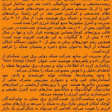
زیست‌محیطی و تعهدات بین‌المللی باعث شد چین ساختار انرژی
خود را از یک سیستم متمرکز مبتنی بر سوخت‌های فسیلی به یک
نظام چندمنبعی و کم‌کربن تغییر دهد. در این راستا، برنامه‌های
«انرژی اینترنت» و «شبکه برق هوشمند ملی» از سال ۲۰۱۶ برای
مدیریت و کنترل میلیون‌ها منبع کوچک انرژی اجرا شده است.
هم‌اکنون بیش از ۶۰ درصد ظرفیت خورشیدی نصب‌شده در چین در
قالب پروژه‌های کوچک‌مقیاس توزیع‌شده قرار دارد و تنها در سال
۲۰۲۴ بیش از ۵۰ گیگاوات به این ظرفیت افزوده شده است؛
همچنین رشد خودروهای برقی به بیش از ۲۰ میلیون دستگاه، امکان
استفاده از آن‌ها به‌عنوان منابع ذخیره و پشتیبان شبکه را فراهم
کرده است.
برای مدیریت این منابع، شرکت شبکه دولتی برق چین، شبکه‌ای از
مراکز داده و پلتفرم‌های هوشمند تحت عنوان “New Energy Cloud”
راه‌اندازی کرده که اطلاعات تولید و مصرف برق میلیون‌ها نقطه را
لحظه‌ای تحلیل و با هوش مصنوعی شبکه را متعادل می‌کند.
با وجود پیشرفت‌ها، نوسانات تولید خورشیدی و بادی، نبود
استانداردهای فنی واحد و دشواری پیش‌بینی مصرف محلی از
مهم‌ترین چالش‌ها هستند. چین با پروژه‌های آزمایشی در استان‌های
شان‌دونگ، گوانگ‌دونگ و جیانگ‌سو، مدل‌های جدید کنترل تطبیقی و
ذخیره‌سازی ترکیبی انرژی را توسعه می‌دهد.
در حوزه سیاست‌گذاری، قیمت‌گذاری برق محلی به تولیدکنندگان
کوچک امکان فروش مازاد برق به شبکه را می‌دهد و بازارهای محلی
انرژی را تقویت می‌کند، اقدامی که می‌تواند به شکل‌گیری یک بازار