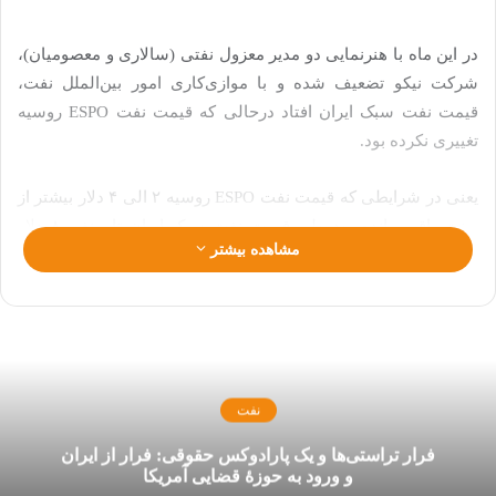
در این ماه با هنرنمایی دو مدیر معزول نفتی (سالاری و معصومیان)،
شرکت نیکو تضعیف شده و با موازی‌کاری امور بین‌الملل نفت،
قیمت نفت سبک ایران افتاد درحالی که قیمت نفت ESPO روسیه
تغییری نکرده بود.
یعنی در شرایطی که قیمت نفت ESPO روسیه ۲ الی ۴ دلار بیشتر از
برنت باقی مانده بود ولی قیمت نفت سبک ایران تا منفی ۸ دلار
مشاهده بیشتر
نسبت به برنت سقوط کرد.
بدین ترتیب، اختلاف این دو نفت به جای ۲ الی ۳ دلار به بیش از ۱۰
دلار رسید و حدود ۲ میلیارد دلار خسارت به کشور تحمیل کرد.
البته پس از عزل آن دو‌ مدیر نفتی و با تحریم دو شرکت لوک‌اویل و
نفت
روس‌نفت در اواخر اکتبر شاهد بودیم، قیمت نفت روسیه نیز افتاد
ولی قیمت نفت ایران کاهش نیافته و مجددا فاصله دو نفت به ۲ الی
فرار تراستی‌ها و یک پارادوکس حقوقی: فرار از ایران
و ورود به حوزۀ قضایی آمریکا
۳ دلار رسید.