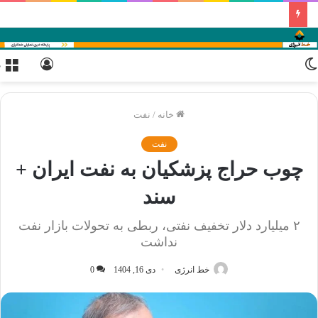
تغییر
ورود
م
پوسته
خانه
/
نفت
نفت
چوب حراج پزشکیان به نفت ایران +
سند
۲ میلیارد دلار تخفیف نفتی، ربطی به تحولات بازار نفت
نداشت
خط انرژی
دی 16, 1404
0