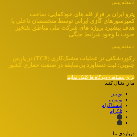
2 هفته پیش
پترو ایران بر فراز قله های خودکفایی: ساخت
کمپرسورهای گازی ایرانی توسط متخصصان داخلی با
هدف پیشبرد پروژه های شرکت ملی مناطق نفتخیز
جنوب با وجود شرایط جنگی
2 هفته پیش
رکوردشکنی در عملیات مشبک‌کاری (TCP) در پارس
جنوبی؛ ثبت دستاورد بی‌سابقه در صنعت حفاری کشور
برای مشاهده دیدگاه ها کلیک نمایید
ما را دنبال کنید
توییتر
یوتیوب
اینستاگرام
تلگرام
ایتا
بله
درباره‌ی ما