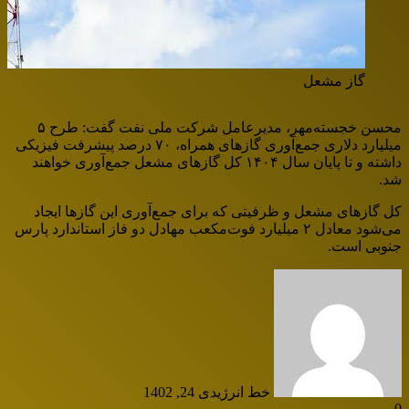
گاز مشعل
محسن خجسته‌مهر، مدیرعامل شرکت ملی نفت گفت: طرح‌ ۵
میلیارد دلاری جمع‌آوری گازهای همراه، ۷۰ درصد پیشرفت فیزیکی
داشته و تا پایان سال ۱۴۰۴ کل گازهای مشعل جمع‌آوری خواهند
شد.
کل گازهای مشعل و ظرفیتی که برای جمع‌آوری این گازها ایجاد
می‌شود معادل ۲ میلیارد فوت‌مکعب مهادل دو فاز استاندارد پارس
جنوبی است.
خط انرژی
دی 24, 1402
0