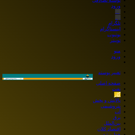
نوشته تصادفی
ورود
بله
ایتا
تلگرام
اینستاگرام
یوتیوب
توییتر
منو
ورود
تغییر پوسته
صفحه اصلی
نفت
گاز
پالایش و پخش
پتروشیمی
آب
برق
بین‌الملل
اقتصاد کلان
خط ویژه