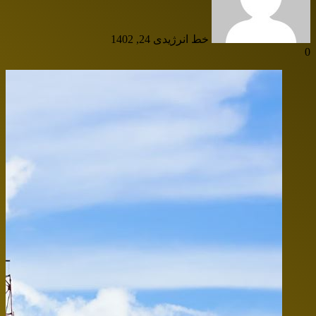
خط انرژی
دی 24, 1402
0