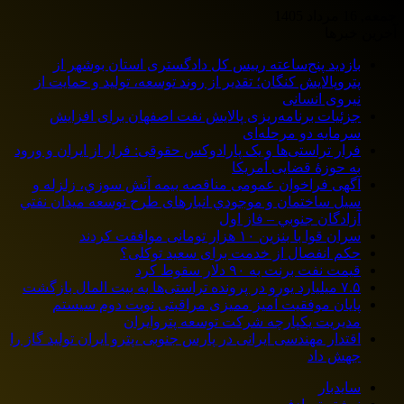
جمعه, 16 مرداد 1405
آخرین خبرها
بازدید پنج‌ساعته رییس کل دادگستری استان بوشهر از
پتروپالایش کنگان؛ تقدیر از روند توسعه، تولید و حمایت از
نیروی انسانی
جزئیات برنامه‌ریزی پالایش نفت اصفهان برای افزایش
سرمایه دو مرحله‌ای
فرار تراستی‌ها و یک پارادوکس حقوقی: فرار از ایران و ورود
به حوزۀ قضایی آمریکا
آگهی فراخوان عمومی مناقصه بيمه آتش سوزي، زلزله و
سیل ساختمان و موجودي انبارهای طرح توسعه ميدان نفتي
آزادگان جنوبي – فاز اول
سران قوا با بنزین ۱۰ هزار تومانی موافقت کردند
حکم انفصال از خدمت برای سعید توکلی؟
قیمت نفت برنت به ۹۰ دلار سقوط کرد
۷.۵ میلیارد یورو در پرونده تراستی‌ها به بیت المال بازگشت
پایان موفقیت آمیز ممیزی مراقبتی نوبت دوم سیستم
مدیریت یکپارچه شرکت توسعه پتروایران
اقتدار مهندسی ایرانی در پارس جنوبی ،پترو ایران تولید گاز را
جهش داد
سایدبار