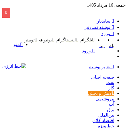
جمعه, 16 مرداد 1405
سایدبار
نوشته تصادفی
ورود
تلگرام
اینستاگرام
یوتیوب
توییتر
منو
بله
ایتا
ورود
تغییر پوسته
صفحه اصلی
نفت
گاز
پالایش و پخش
پتروشیمی
آب
برق
بین‌الملل
اقتصاد کلان
خط ویژه