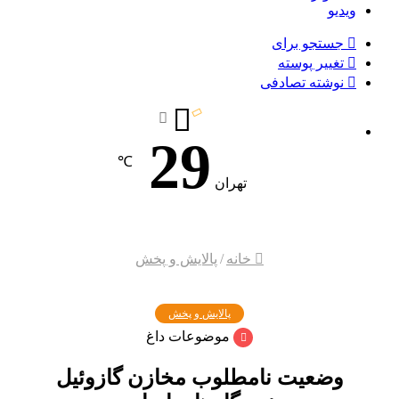
ویدیو
جستجو برای
تغییر پوسته
نوشته تصادفی
29
℃
تهران
خانه
/
پالایش و پخش
پالایش و پخش
موضوعات داغ
وضعیت نامطلوب مخازن گازوئیل