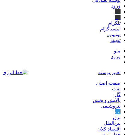
نوشته تصادفی
ورود
بله
ایتا
تلگرام
اینستاگرام
یوتیوب
توییتر
منو
ورود
تغییر پوسته
صفحه اصلی
نفت
گاز
پالایش و پخش
پتروشیمی
آب
برق
بین‌الملل
اقتصاد کلان
خط ویژه