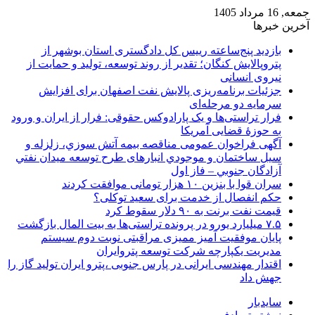
جمعه, 16 مرداد 1405
آخرین خبرها
بازدید پنج‌ساعته رییس کل دادگستری استان بوشهر از
پتروپالایش کنگان؛ تقدیر از روند توسعه، تولید و حمایت از
نیروی انسانی
جزئیات برنامه‌ریزی پالایش نفت اصفهان برای افزایش
سرمایه دو مرحله‌ای
فرار تراستی‌ها و یک پارادوکس حقوقی: فرار از ایران و ورود
به حوزۀ قضایی آمریکا
آگهی فراخوان عمومی مناقصه بيمه آتش سوزي، زلزله و
سیل ساختمان و موجودي انبارهای طرح توسعه ميدان نفتي
آزادگان جنوبي – فاز اول
سران قوا با بنزین ۱۰ هزار تومانی موافقت کردند
حکم انفصال از خدمت برای سعید توکلی؟
قیمت نفت برنت به ۹۰ دلار سقوط کرد
۷.۵ میلیارد یورو در پرونده تراستی‌ها به بیت المال بازگشت
پایان موفقیت آمیز ممیزی مراقبتی نوبت دوم سیستم
مدیریت یکپارچه شرکت توسعه پتروایران
اقتدار مهندسی ایرانی در پارس جنوبی ،پترو ایران تولید گاز را
جهش داد
سایدبار