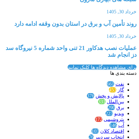
خرداد 30, 1405
روند تأمین آب و برق در استان بدون وقفه ادامه دارد
خرداد 30, 1405
عملیات نصب هدکاور 21 تنی واحد شماره 5 نیروگاه سد
دز انجام شد
برای مشاهده دیدگاه ها کلیک نمایید
دسته بندی ها
نفت
661
گاز
453
پالایش و پخش
376
بین‌الملل
331
برق
290
ویدیو
223
پتروشیمی
172
آب
146
اقتصاد کلان
103
انتخاب سردبیر
76