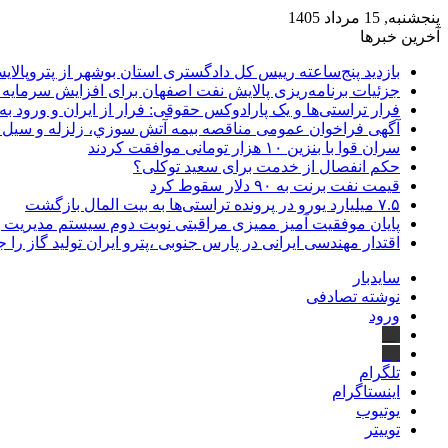
پنجشنبه, 15 مرداد 1405
آخرین خبرها
بازدید پنج‌ساعته رییس کل دادگستری استان بوشهر از پتروپالایش
جزئیات برنامه‌ریزی پالایش نفت اصفهان برای افزایش سرمایه 
فرار تراستی‌ها و یک پارادوکس حقوقی: فرار از ایران و ورود به
آگهی فراخوان عمومی مناقصه بيمه آتش سوزي، زلزله و سیل سا
سران قوا با بنزین ۱۰ هزار تومانی موافقت کردند
حکم انفصال از خدمت برای سعید توکلی؟
قیمت نفت برنت به ۹۰ دلار سقوط کرد
۷.۵ میلیارد یورو در پرونده تراستی‌ها به بیت المال بازگشت
پایان موفقیت آمیز ممیزی مراقبتی نوبت دوم سیستم مدیریت 
اقتدار مهندسی ایرانی در پارس جنوبی ،پترو ایران تولید گاز را 
سایدبار
نوشته تصادفی
ورود
بله
ایتا
تلگرام
اینستاگرام
یوتیوب
توییتر