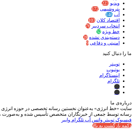
ویدیو
223
پتروشیمی
172
آب
146
اقتصاد کلان
103
انتخاب سردبیر
76
خط ویژه
52
دسته‌بندی نشده
28
امنیتی و دفاعی
9
ما را دنبال کنید
توییتر
یوتیوب
اینستاگرام
تلگرام
ایتا
بله
درباره‌ی ما
سایت «خط انرژی» به‌عنوان نخستین رسانه تخصصی در حوزه انرژی در ایر
رسانه توسط جمعی از خبرنگاران متخصص تأسیس شده و به‌صورت مست
فیسبوک
توییتر
واتس آپ
تلگرام
وایبر
دکمه بازگشت به بالا