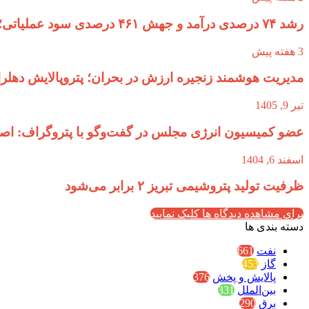
رشد ۷۴ درصدی درآمد و جهش ۴۶۱ درصدی سود عملیاتی؛ سال طلایی پترول رقم خورد
3 هفته پیش
مدیریت هوشمند زنجیره ارزش در بحران؛ پتروپالایش دهلر
تیر 9, 1405
عضو کمیسیون انرژی مجلس در گفت‌وگو با پتروگراف: اصرار
اسفند 6, 1404
ظرفیت تولید پتروشیمی تبریز ۲ برابر می‌شود
برای مشاهده دیدگاه ها کلیک نمایید
دسته بندی ها
نفت
661
گاز
453
پالایش و پخش
376
بین‌الملل
331
برق
290