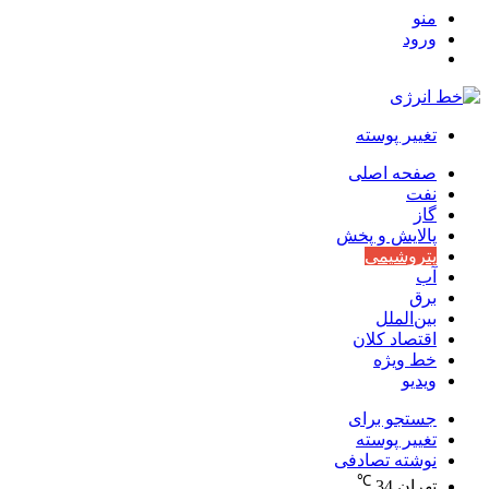
منو
ورود
تغییر پوسته
صفحه اصلی
نفت
گاز
پالایش و پخش
پتروشیمی
آب
برق
بین‌الملل
اقتصاد کلان
خط ویژه
ویدیو
جستجو برای
تغییر پوسته
نوشته تصادفی
℃
تهران
34