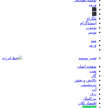
نوشته تصادفی
ورود
بله
ایتا
تلگرام
اینستاگرام
یوتیوب
توییتر
منو
ورود
تغییر پوسته
صفحه اصلی
نفت
گاز
پالایش و پخش
پتروشیمی
آب
برق
بین‌الملل
اقتصاد کلان
خط ویژه