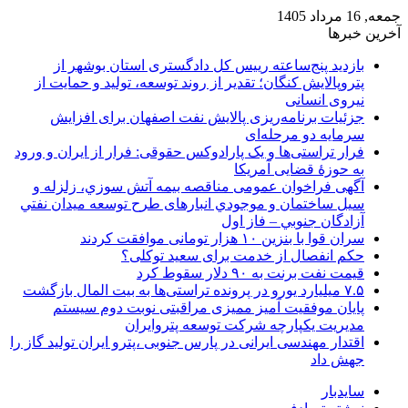
جمعه, 16 مرداد 1405
آخرین خبرها
بازدید پنج‌ساعته رییس کل دادگستری استان بوشهر از
پتروپالایش کنگان؛ تقدیر از روند توسعه، تولید و حمایت از
نیروی انسانی
جزئیات برنامه‌ریزی پالایش نفت اصفهان برای افزایش
سرمایه دو مرحله‌ای
فرار تراستی‌ها و یک پارادوکس حقوقی: فرار از ایران و ورود
به حوزۀ قضایی آمریکا
آگهی فراخوان عمومی مناقصه بيمه آتش سوزي، زلزله و
سیل ساختمان و موجودي انبارهای طرح توسعه ميدان نفتي
آزادگان جنوبي – فاز اول
سران قوا با بنزین ۱۰ هزار تومانی موافقت کردند
حکم انفصال از خدمت برای سعید توکلی؟
قیمت نفت برنت به ۹۰ دلار سقوط کرد
۷.۵ میلیارد یورو در پرونده تراستی‌ها به بیت المال بازگشت
پایان موفقیت آمیز ممیزی مراقبتی نوبت دوم سیستم
مدیریت یکپارچه شرکت توسعه پتروایران
اقتدار مهندسی ایرانی در پارس جنوبی ،پترو ایران تولید گاز را
جهش داد
سایدبار