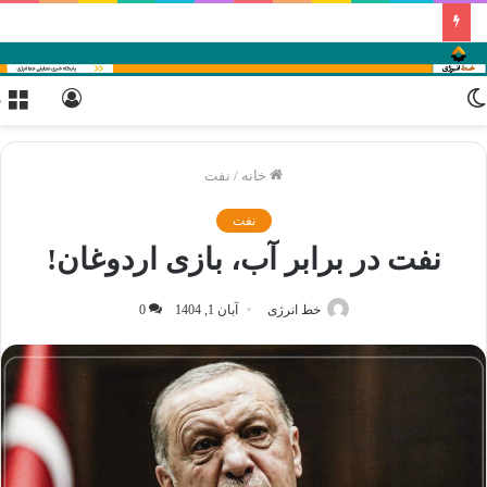
تغییر
ورود
م
پوسته
خانه
/
نفت
نفت
نفت در برابر آب، بازی اردوغان!
خط انرژی
آبان 1, 1404
0