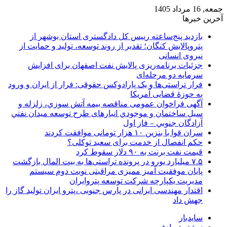
جمعه, 16 مرداد 1405
آخرین خبرها
بازدید پنج‌ساعته رییس کل دادگستری استان بوشهر از
پتروپالایش کنگان؛ تقدیر از روند توسعه، تولید و حمایت از
نیروی انسانی
جزئیات برنامه‌ریزی پالایش نفت اصفهان برای افزایش
سرمایه دو مرحله‌ای
فرار تراستی‌ها و یک پارادوکس حقوقی: فرار از ایران و ورود
به حوزۀ قضایی آمریکا
آگهی فراخوان عمومی مناقصه بيمه آتش سوزي، زلزله و
سیل ساختمان و موجودي انبارهای طرح توسعه ميدان نفتي
آزادگان جنوبي – فاز اول
سران قوا با بنزین ۱۰ هزار تومانی موافقت کردند
حکم انفصال از خدمت برای سعید توکلی؟
قیمت نفت برنت به ۹۰ دلار سقوط کرد
۷.۵ میلیارد یورو در پرونده تراستی‌ها به بیت المال بازگشت
پایان موفقیت آمیز ممیزی مراقبتی نوبت دوم سیستم
مدیریت یکپارچه شرکت توسعه پتروایران
اقتدار مهندسی ایرانی در پارس جنوبی ،پترو ایران تولید گاز را
جهش داد
سایدبار