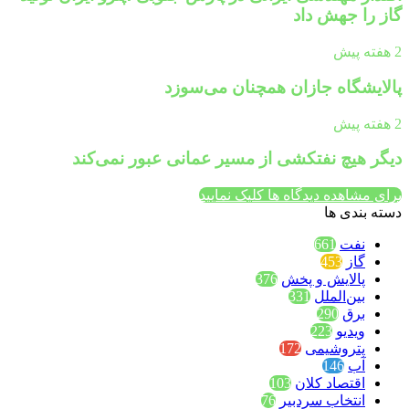
گاز را جهش داد
2 هفته پیش
پالایشگاه جازان همچنان می‌سوزد
2 هفته پیش
دیگر هیچ نفتکشی از مسیر عمانی عبور نمی‌کند
برای مشاهده دیدگاه ها کلیک نمایید
دسته بندی ها
نفت
661
گاز
453
پالایش و پخش
376
بین‌الملل
331
برق
290
ویدیو
223
پتروشیمی
172
آب
146
اقتصاد کلان
103
انتخاب سردبیر
76