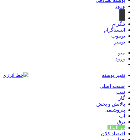
نوشته تصادفی
ورود
بله
ایتا
تلگرام
اینستاگرام
یوتیوب
توییتر
منو
ورود
تغییر پوسته
صفحه اصلی
نفت
گاز
پالایش و پخش
پتروشیمی
آب
برق
بین‌الملل
اقتصاد کلان
خط ویژه