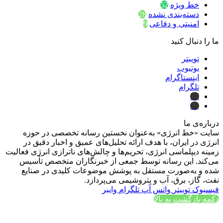
خط ویژه
52
دسته‌بندی نشده
28
امنیتی و دفاعی
9
ما را دنبال کنید
توییتر
یوتیوب
اینستاگرام
تلگرام
ایتا
بله
درباره‌ی ما
سایت «خط انرژی» به‌عنوان نخستین رسانه تخصصی در حوزه
انرژی در ایران، با هدف ارائه تحلیل‌های عمیق و اخبار دقیق در
زمینه دیپلماسی انرژی، تحریم‌ها و چالش‌های ناترازی انرژی فعالیت
می‌کند. این رسانه توسط جمعی از خبرنگاران متخصص تأسیس
شده و به‌صورت مستقل به پوشش موضوعات کلیدی در صنایع
نفت، گاز، برق، آب و پتروشیمی می‌پردازد.
فیسبوک
توییتر
واتس آپ
تلگرام
وایبر
دکمه بازگشت به بالا