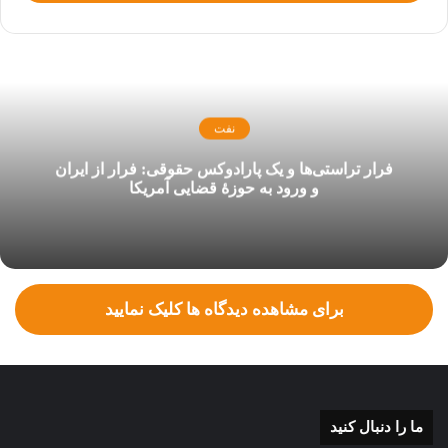
مواجهه با تحریم‌های آمریکا پرداخته است.
اما همه بازه زمانی یک دهه‌ای تحریم علیه ایران به دولت
حسن
روحانی
مربوط نمی‌شود، بلکه شروع تحریم‌های آمریکا از دولت دهم
کلید خورده است. به همین دلیل بازخوانی عملکرد دولت دهم در
نفت
مواجهه با تحریم‌ها و آرایش جنگی این دولت برای خنثی‌سازی آن
فرار تراستی‌ها و یک پارادوکس حقوقی: فرار از ایران
می‌تواند به تدوین یک سیاست جامع و کارآمد در مواجه با موضوع
و ورود به حوزۀ قضایی آمریکا
تحریم کمک کند.
در این راستا برای بررسی عملکرد دولت دهم در مواجه با تحریم
سال‌های 90-91 و سیاست‌های
وزارت نفت
برای فروش نفت در آن
دوران با رستم قاسمی وزیر سابق نفت به گفتگو نشستیم. بخش اول
برای مشاهده دیدگاه ها کلیک نمایید
مصاحبه با وزیر سابق نفت با عنوان «
چرا ایران هاب گازی منطقه
نشد؟/ چه بلایی سر قراردادهای گازی با پاکستان، کویت، ترکمنستان
و ترکیه آمد
» در روزهای گذشته منتشر شده است.
ما را دنبال کنید
مشروح بخش دوم گفتگو پیش روی شما است: