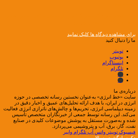
3 هفته پیش
زنگ خطر موج گرمادر کشور؛ از دمای بالای ۵۰ درجه در
جنوب تا ۴۲ درجه در تهران
برای مشاهده دیدگاه ها کلیک نمایید
ما را دنبال کنید
توییتر
یوتیوب
اینستاگرام
تلگرام
ایتا
بله
درباره‌ی ما
سایت «خط انرژی» به‌عنوان نخستین رسانه تخصصی در حوزه
انرژی در ایران، با هدف ارائه تحلیل‌های عمیق و اخبار دقیق در
زمینه دیپلماسی انرژی، تحریم‌ها و چالش‌های ناترازی انرژی فعالیت
می‌کند. این رسانه توسط جمعی از خبرنگاران متخصص تأسیس
شده و به‌صورت مستقل به پوشش موضوعات کلیدی در صنایع
نفت، گاز، برق، آب و پتروشیمی می‌پردازد.
فیسبوک
توییتر
واتس آپ
تلگرام
وایبر
دکمه بازگشت به بالا