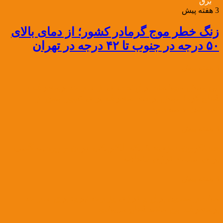
برق
3 هفته پیش
زنگ خطر موج گرمادر کشور؛ از دمای بالای
۵۰ درجه در جنوب تا ۴۲ درجه در تهران
3 هفته پیش
تیغ پایش هوشمند برق تعدادی از ادارات پرمصرف را
قطع کرد؛ پایش برخط مصرف برای عبور ایمن از
تابستان ادامه دارد
3 هفته پیش
«سنکرون‌سازی» شبکه الکتریکی ایران و روسیه گامی
برای امنیت انرژی منطقه
3 هفته پیش
هشدار معاون برق و انرژی وزارت نیرو: برق ادارات
پرمصرف این هفته قطع می‌شود