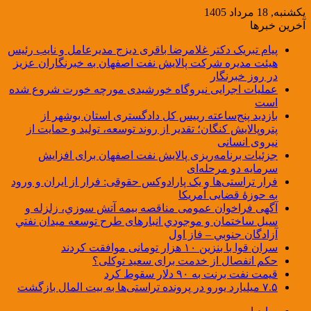
یکشنبه, 18 مرداد 1405
آخرین خبرها
پیام تبریک دکتر غلامرضا باقری دیزج مدیرعامل و نایب رئیس
هیئت مدیره شرکت پالایش نفت اصفهان به خبرنگاران عزیز
در روز خبرنگار
عملیات اجرایی نیروگاه خورشیدی مورچه خورت شروع شده
است
بازدید پنج‌ساعته رییس کل دادگستری استان بوشهر از
پتروپالایش کنگان؛ تقدیر از روند توسعه، تولید و حمایت از
نیروی انسانی
جزئیات برنامه‌ریزی پالایش نفت اصفهان برای افزایش
سرمایه دو مرحله‌ای
فرار تراستی‌ها و یک پارادوکس حقوقی: فرار از ایران و ورود
به حوزۀ قضایی آمریکا
آگهی فراخوان عمومی مناقصه بيمه آتش سوزي، زلزله و
سیل ساختمان و موجودي انبارهای طرح توسعه ميدان نفتي
آزادگان جنوبي – فاز اول
سران قوا با بنزین ۱۰ هزار تومانی موافقت کردند
حکم انفصال از خدمت برای سعید توکلی؟
قیمت نفت برنت به ۹۰ دلار سقوط کرد
۷.۵ میلیارد یورو در پرونده تراستی‌ها به بیت المال بازگشت