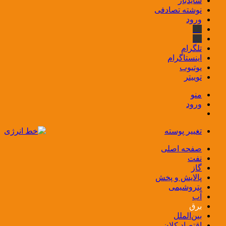
سایدبار
نوشته تصادفی
ورود
بله
ایتا
تلگرام
اینستاگرام
یوتیوب
توییتر
منو
ورود
تغییر پوسته
صفحه اصلی
نفت
گاز
پالایش و پخش
پتروشیمی
آب
برق
بین‌الملل
اقتصاد کلان