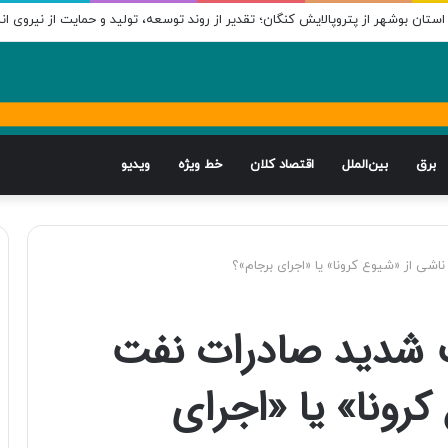
تان بوشهر از پتروپالایش کنگان؛ تقدیر از روند توسعه، تولید و حمایت از نیروی ان
برق
بین‌الملل
اقتصاد کلان
خط ویژه
ویدیو
 تحریم-۷|افت شدید صادرات نفت
کرونا» یا «اجرای