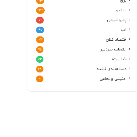
برق
290
ویدیو
223
پتروشیمی
172
آب
146
اقتصاد کلان
103
انتخاب سردبیر
76
خط ویژه
52
دسته‌بندی نشده
28
امنیتی و دفاعی
9