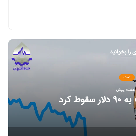
 را بخوانید
نفت
وط کرد