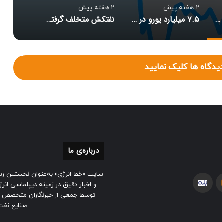
2 هفته پیش
2 هفته پیش
قیمت نفت برنت به ۹۰ دلار سقوط کرد
۷.۵ میلیارد یورو در پرونده تراستی‌ها به بیت المال بازگشت
نفتکش متخلف گرفتار مین شد
یدگاه ها کلیک نمایید
درباره‌ی ما
سایت «خط انرژی» به‌عنوان نخستین رسا
ایتا
بله
و اخبار دقیق در زمینه دیپلماسی انرژ
توسط جمعی از خبرنگاران متخصص 
صنایع نفت،