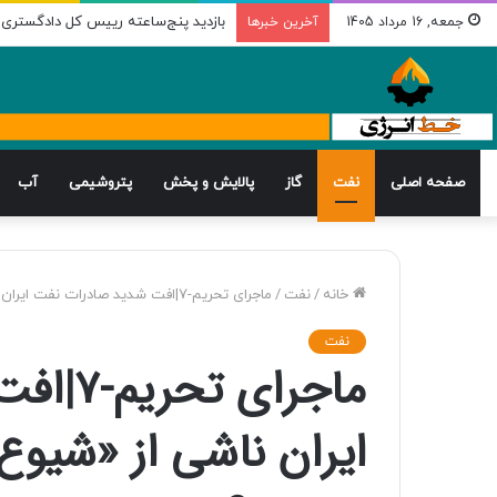
بازدید پنج‌ساعته رییس کل دادگستری اس
جمعه, 16 مرداد 1405
آخرین خبرها
صفحه اصلی
نفت
گاز
پالایش و پخش
پتروشیمی
آب
خانه
/
نفت
/
ماجرای تحریم-۷|افت شدید صادرات نفت ایران ناشی از «شیوع کرونا» یا «اجرای برجام»؟
نفت
ماجرای
ایران ناشی از «شیوع 