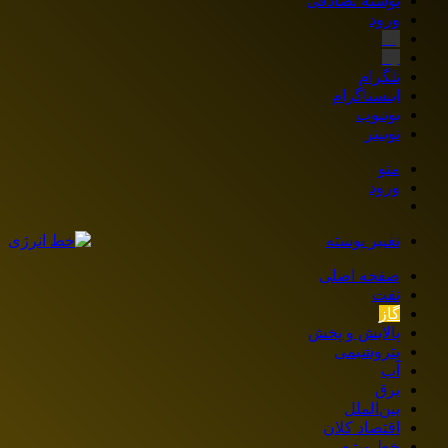
نوشته تصادفی
ورود
بله
ایتا
تلگرام
اینستاگرام
یوتیوب
توییتر
منو
ورود
تغییر پوسته
صفحه اصلی
نفت
گاز
پالایش و پخش
پتروشیمی
آب
برق
بین‌الملل
اقتصاد کلان
خط ویژه