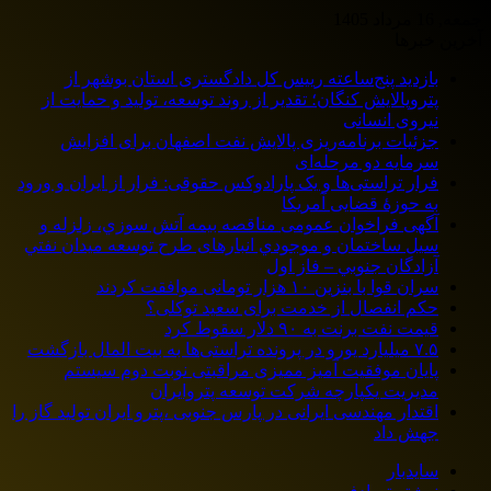
جمعه, 16 مرداد 1405
آخرین خبرها
بازدید پنج‌ساعته رییس کل دادگستری استان بوشهر از
پتروپالایش کنگان؛ تقدیر از روند توسعه، تولید و حمایت از
نیروی انسانی
جزئیات برنامه‌ریزی پالایش نفت اصفهان برای افزایش
سرمایه دو مرحله‌ای
فرار تراستی‌ها و یک پارادوکس حقوقی: فرار از ایران و ورود
به حوزۀ قضایی آمریکا
آگهی فراخوان عمومی مناقصه بيمه آتش سوزي، زلزله و
سیل ساختمان و موجودي انبارهای طرح توسعه ميدان نفتي
آزادگان جنوبي – فاز اول
سران قوا با بنزین ۱۰ هزار تومانی موافقت کردند
حکم انفصال از خدمت برای سعید توکلی؟
قیمت نفت برنت به ۹۰ دلار سقوط کرد
۷.۵ میلیارد یورو در پرونده تراستی‌ها به بیت المال بازگشت
پایان موفقیت آمیز ممیزی مراقبتی نوبت دوم سیستم
مدیریت یکپارچه شرکت توسعه پتروایران
اقتدار مهندسی ایرانی در پارس جنوبی ،پترو ایران تولید گاز را
جهش داد
سایدبار