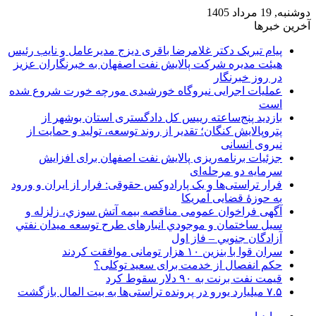
دوشنبه, 19 مرداد 1405
آخرین خبرها
پیام تبریک دکتر غلامرضا باقری دیزج مدیرعامل و نایب رئیس
هیئت مدیره شرکت پالایش نفت اصفهان به خبرنگاران عزیز
در روز خبرنگار
عملیات اجرایی نیروگاه خورشیدی مورچه خورت شروع شده
است
بازدید پنج‌ساعته رییس کل دادگستری استان بوشهر از
پتروپالایش کنگان؛ تقدیر از روند توسعه، تولید و حمایت از
نیروی انسانی
جزئیات برنامه‌ریزی پالایش نفت اصفهان برای افزایش
سرمایه دو مرحله‌ای
فرار تراستی‌ها و یک پارادوکس حقوقی: فرار از ایران و ورود
به حوزۀ قضایی آمریکا
آگهی فراخوان عمومی مناقصه بيمه آتش سوزي، زلزله و
سیل ساختمان و موجودي انبارهای طرح توسعه ميدان نفتي
آزادگان جنوبي – فاز اول
سران قوا با بنزین ۱۰ هزار تومانی موافقت کردند
حکم انفصال از خدمت برای سعید توکلی؟
قیمت نفت برنت به ۹۰ دلار سقوط کرد
۷.۵ میلیارد یورو در پرونده تراستی‌ها به بیت المال بازگشت