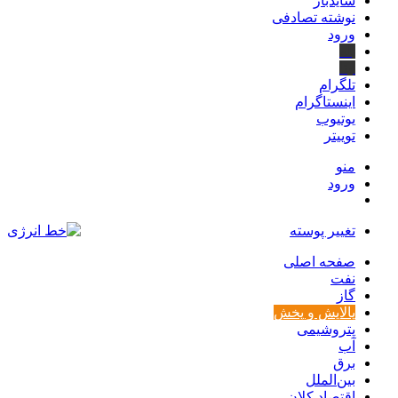
سایدبار
نوشته تصادفی
ورود
بله
ایتا
تلگرام
اینستاگرام
یوتیوب
توییتر
منو
ورود
تغییر پوسته
صفحه اصلی
نفت
گاز
پالایش و پخش
پتروشیمی
آب
برق
بین‌الملل
اقتصاد کلان