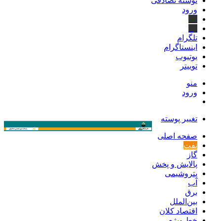
نوشته تصادفی
ورود
بله
ایتا
تلگرام
اینستاگرام
یوتیوب
توییتر
منو
ورود
تغییر پوسته
صفحه اصلی
نفت
گاز
پالایش و پخش
پتروشیمی
آب
برق
بین‌الملل
اقتصاد کلان
خط ویژه