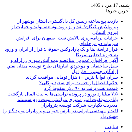
شنبه, 17 مرداد 1405
آخرین خبرها
بازدید پنج‌ساعته رییس کل دادگستری استان بوشهر از
پتروپالایش کنگان؛ تقدیر از روند توسعه، تولید و حمایت از
نیروی انسانی
جزئیات برنامه‌ریزی پالایش نفت اصفهان برای افزایش
سرمایه دو مرحله‌ای
فرار تراستی‌ها و یک پارادوکس حقوقی: فرار از ایران و ورود
به حوزۀ قضایی آمریکا
آگهی فراخوان عمومی مناقصه بيمه آتش سوزي، زلزله و
سیل ساختمان و موجودي انبارهای طرح توسعه ميدان نفتي
آزادگان جنوبي – فاز اول
سران قوا با بنزین ۱۰ هزار تومانی موافقت کردند
حکم انفصال از خدمت برای سعید توکلی؟
قیمت نفت برنت به ۹۰ دلار سقوط کرد
۷.۵ میلیارد یورو در پرونده تراستی‌ها به بیت المال بازگشت
پایان موفقیت آمیز ممیزی مراقبتی نوبت دوم سیستم
مدیریت یکپارچه شرکت توسعه پتروایران
اقتدار مهندسی ایرانی در پارس جنوبی ،پترو ایران تولید گاز را
جهش داد
سایدبار