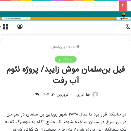
جزئیات برنامه‌ریزی پالایش نفت اصفهان برای افزایش سرمایه دو مرحله‌ای
تغییر
ورود
م
پوسته
خانه
/
بین‌الملل
بین‌الملل
فیل بن‌سلمان موش زایید/ پروژه نئوم
آب رفت
خط انرژی
فروردین 20, 1403
0
در حالیکه قرار بود تا سال ۲۰۳۰ شهر رویایی بن سلمان در سواحل
دریای سرخ عربستان ساخته شود، یک منبع آگاه به بلومبرگ گفته
یک پیمانکار این پروژه شروع به اخراج بخشی از کارگرانی که در