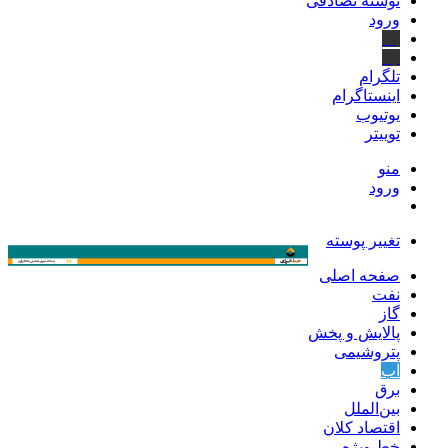
نوشته تصادفی
ورود
بله
ایتا
تلگرام
اینستاگرام
یوتیوب
توییتر
منو
ورود
تغییر پوسته
صفحه اصلی
نفت
گاز
پالایش و پخش
پتروشیمی
آب
برق
بین‌الملل
اقتصاد کلان
خط ویژه