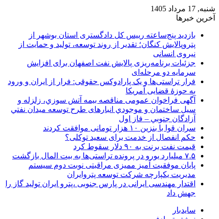
شنبه, 17 مرداد 1405
آخرین خبرها
بازدید پنج‌ساعته رییس کل دادگستری استان بوشهر از
پتروپالایش کنگان؛ تقدیر از روند توسعه، تولید و حمایت از
نیروی انسانی
جزئیات برنامه‌ریزی پالایش نفت اصفهان برای افزایش
سرمایه دو مرحله‌ای
فرار تراستی‌ها و یک پارادوکس حقوقی: فرار از ایران و ورود
به حوزۀ قضایی آمریکا
آگهی فراخوان عمومی مناقصه بيمه آتش سوزي، زلزله و
سیل ساختمان و موجودي انبارهای طرح توسعه ميدان نفتي
آزادگان جنوبي – فاز اول
سران قوا با بنزین ۱۰ هزار تومانی موافقت کردند
حکم انفصال از خدمت برای سعید توکلی؟
قیمت نفت برنت به ۹۰ دلار سقوط کرد
۷.۵ میلیارد یورو در پرونده تراستی‌ها به بیت المال بازگشت
پایان موفقیت آمیز ممیزی مراقبتی نوبت دوم سیستم
مدیریت یکپارچه شرکت توسعه پتروایران
اقتدار مهندسی ایرانی در پارس جنوبی ،پترو ایران تولید گاز را
جهش داد
سایدبار