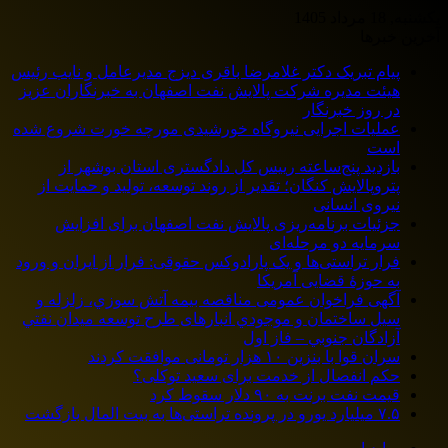
یکشنبه, 18 مرداد 1405
آخرین خبرها
پیام تبریک دکتر غلامرضا باقری دیزج مدیرعامل و نایب رئیس
هیئت مدیره شرکت پالایش نفت اصفهان به خبرنگاران عزیز
در روز خبرنگار
عملیات اجرایی نیروگاه خورشیدی مورچه خورت شروع شده
است
بازدید پنج‌ساعته رییس کل دادگستری استان بوشهر از
پتروپالایش کنگان؛ تقدیر از روند توسعه، تولید و حمایت از
نیروی انسانی
جزئیات برنامه‌ریزی پالایش نفت اصفهان برای افزایش
سرمایه دو مرحله‌ای
فرار تراستی‌ها و یک پارادوکس حقوقی: فرار از ایران و ورود
به حوزۀ قضایی آمریکا
آگهی فراخوان عمومی مناقصه بيمه آتش سوزي، زلزله و
سیل ساختمان و موجودي انبارهای طرح توسعه ميدان نفتي
آزادگان جنوبي – فاز اول
سران قوا با بنزین ۱۰ هزار تومانی موافقت کردند
حکم انفصال از خدمت برای سعید توکلی؟
قیمت نفت برنت به ۹۰ دلار سقوط کرد
۷.۵ میلیارد یورو در پرونده تراستی‌ها به بیت المال بازگشت