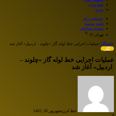
خط ویژه
ویدیو
جستجو برای
تغییر پوسته
نوشته تصادفی
℃
تهران
35
خانه
/
گاز
/
عملیات اجرایی خط لوله گاز «چلوند – اردبیل» آغاز شد
گاز
عملیات اجرایی خط لوله گاز «چلوند –
اردبیل» آغاز شد
خط انرژی
شهریور 30, 1402
0