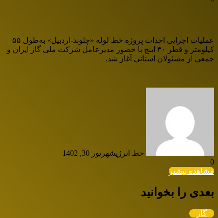
عملیات اجرایی احداث پروژه خط لوله «چلوند-اردبیل» به‌طول ۵۵
کیلومتر و قطر ۳۰ اینچ با حضور مدیرعامل شرکت ملی گاز ایران و
جمعی از مسئولان استانی آغاز ‌شد.
خط انرژی
شهریور 30, 1402
0
مشاهده بیشتر
بعدی را بخوانید
گاز