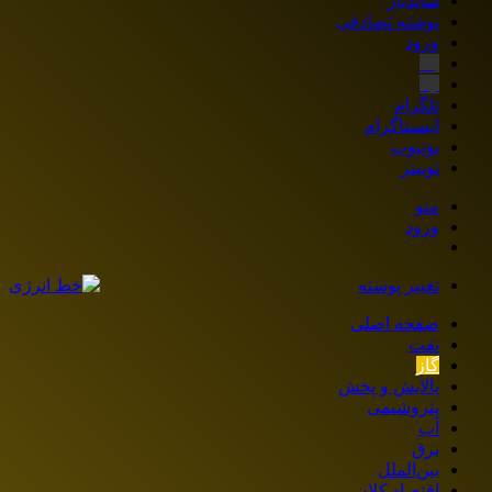
سایدبار
نوشته تصادفی
ورود
بله
ایتا
تلگرام
اینستاگرام
یوتیوب
توییتر
منو
ورود
تغییر پوسته
صفحه اصلی
نفت
گاز
پالایش و پخش
پتروشیمی
آب
برق
بین‌الملل
اقتصاد کلان