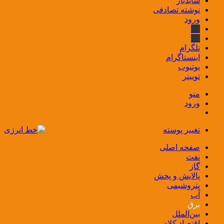
سایدبار
نوشته تصادفی
ورود
بله
ایتا
تلگرام
اینستاگرام
یوتیوب
توییتر
منو
ورود
تغییر پوسته
صفحه اصلی
نفت
گاز
پالایش و پخش
پتروشیمی
آب
برق
بین‌الملل
اقتصاد کلان