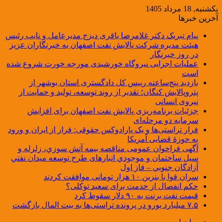
یکشنبه, 18 مرداد 1405
آخرین خبرها
پیام تبریک دکتر غلامرضا باقری دیزج مدیرعامل و نایب رئیس
هیئت مدیره شرکت پالایش نفت اصفهان به خبرنگاران عزیز
در روز خبرنگار
عملیات اجرایی نیروگاه خورشیدی مورچه خورت شروع شده
است
بازدید پنج‌ساعته رییس کل دادگستری استان بوشهر از
پتروپالایش کنگان؛ تقدیر از روند توسعه، تولید و حمایت از
نیروی انسانی
جزئیات برنامه‌ریزی پالایش نفت اصفهان برای افزایش
سرمایه دو مرحله‌ای
فرار تراستی‌ها و یک پارادوکس حقوقی: فرار از ایران و ورود
به حوزۀ قضایی آمریکا
آگهی فراخوان عمومی مناقصه بيمه آتش سوزي، زلزله و
سیل ساختمان و موجودي انبارهای طرح توسعه ميدان نفتي
آزادگان جنوبي – فاز اول
سران قوا با بنزین ۱۰ هزار تومانی موافقت کردند
حکم انفصال از خدمت برای سعید توکلی؟
قیمت نفت برنت به ۹۰ دلار سقوط کرد
۷.۵ میلیارد یورو در پرونده تراستی‌ها به بیت المال بازگشت