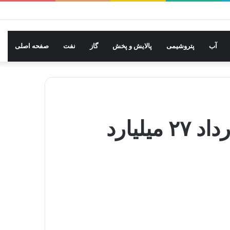
سایدبار
نوشته
ورود
بله
ایتا
تلگرام
اینستاگرام
یوتیوب
توییتر
تصادفی
آب
پتروشیمی
پالایش و پخش
گاز
نفت
صفحه اصلی
عراق و توتال‌انرژی قرارداد ۲۷ میلیارد