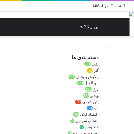
شنبه, 17 مرداد 1405
33
جستجو
تغییر
نوشته
تهران
℃
برای
پوسته
تصادفی
دسته بندی ها
نفت
661
گاز
453
پالایش و پخش
378
بین‌الملل
331
برق
290
ویدیو
223
پتروشیمی
172
آب
146
اقتصاد کلان
103
انتخاب سردبیر
76
خط ویژه
52
دسته‌بندی نشده
28