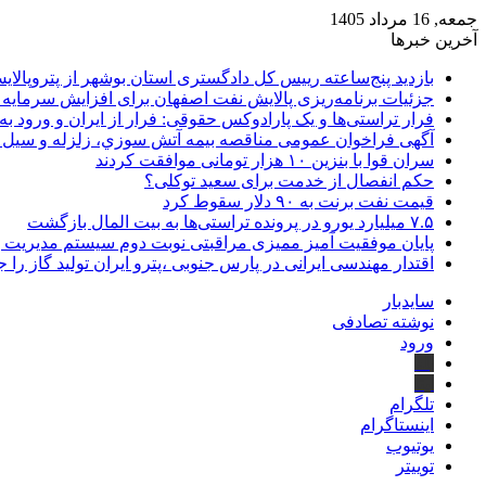
جمعه, 16 مرداد 1405
آخرین خبرها
بازدید پنج‌ساعته رییس کل دادگستری استان بوشهر از پتروپالایش
جزئیات برنامه‌ریزی پالایش نفت اصفهان برای افزایش سرمایه 
فرار تراستی‌ها و یک پارادوکس حقوقی: فرار از ایران و ورود به
آگهی فراخوان عمومی مناقصه بيمه آتش سوزي، زلزله و سیل سا
سران قوا با بنزین ۱۰ هزار تومانی موافقت کردند
حکم انفصال از خدمت برای سعید توکلی؟
قیمت نفت برنت به ۹۰ دلار سقوط کرد
۷.۵ میلیارد یورو در پرونده تراستی‌ها به بیت المال بازگشت
پایان موفقیت آمیز ممیزی مراقبتی نوبت دوم سیستم مدیریت 
اقتدار مهندسی ایرانی در پارس جنوبی ،پترو ایران تولید گاز را 
سایدبار
نوشته تصادفی
ورود
بله
ایتا
تلگرام
اینستاگرام
یوتیوب
توییتر