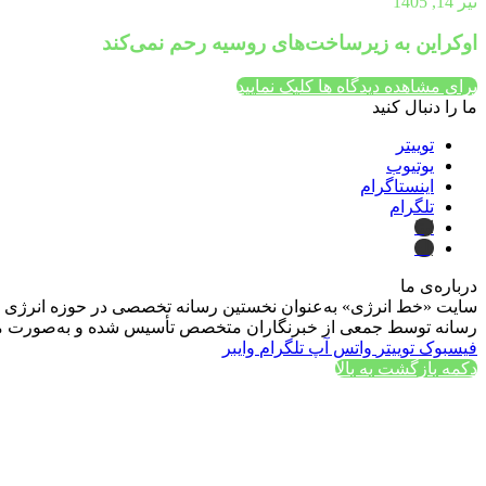
تیر 14, 1405
اوکراین به زیرساخت‌های روسیه رحم نمی‌کند
برای مشاهده دیدگاه ها کلیک نمایید
ما را دنبال کنید
توییتر
یوتیوب
اینستاگرام
تلگرام
ایتا
بله
درباره‌ی ما
سایت «خط انرژی» به‌عنوان نخستین رسانه تخصصی در حوزه انرژی در ایر
رسانه توسط جمعی از خبرنگاران متخصص تأسیس شده و به‌صورت مست
فیسبوک
توییتر
واتس آپ
تلگرام
وایبر
دکمه بازگشت به بالا