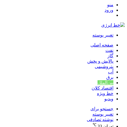
منو
ورود
تغییر پوسته
صفحه اصلی
نفت
گاز
پالایش و پخش
پتروشیمی
آب
برق
بین‌الملل
اقتصاد کلان
خط ویژه
ویدیو
جستجو برای
تغییر پوسته
نوشته تصادفی
℃
تهران
33