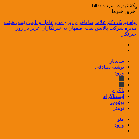
یکشنبه, 18 مرداد 1405
آخرین خبرها
پیام تبریک دکتر غلامرضا باقری دیزج مدیرعامل و نایب رئیس هیئت
مدیره شرکت پالایش نفت اصفهان به خبرنگاران عزیز در روز
خبرنگار
سایدبار
نوشته تصادفی
ورود
بله
ایتا
تلگرام
اینستاگرام
یوتیوب
توییتر
منو
ورود