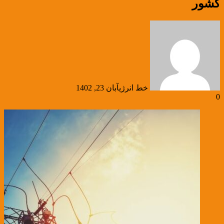
کشور
خط انرژی
آبان 23, 1402
0